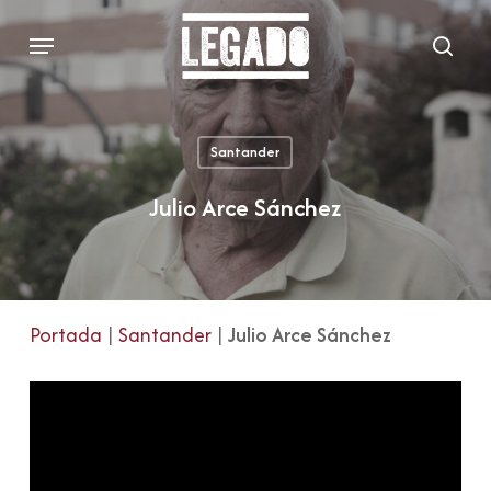
Skip
Menu
to
sear
main
content
Santander
Julio Arce Sánchez
Portada
|
Santander
|
Julio Arce Sánchez