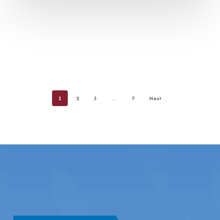
1
2
3
…
7
Next