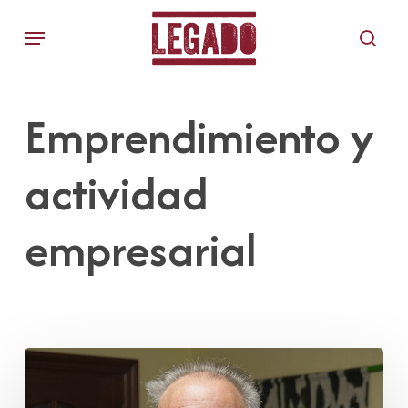
Skip
Menu
to
sear
main
content
Emprendimiento y
actividad
empresarial
Juan
José
Cobo