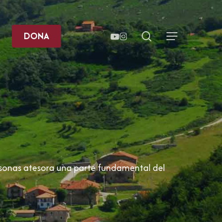
YOUTUBE
INSTAGRAM
search
DONA
Menu
ersonas atesora una parte fundamental del