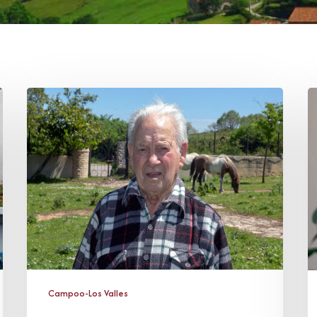
Octavio
H
Sierra
L
Gutiérrez
R
Campoo-Los Valles