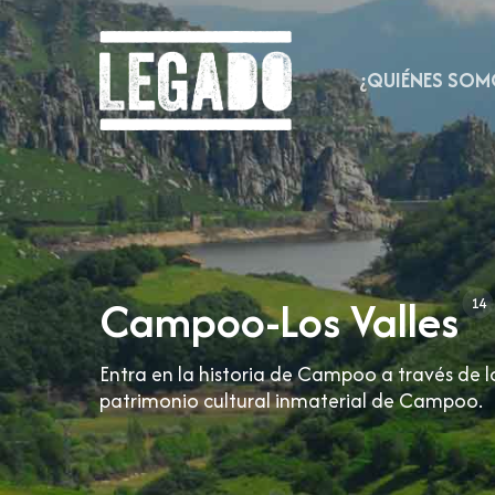
Skip
to
main
¿QUIÉNES SOM
content
Campoo-Los Valles
14
Entra en la historia de Campoo a través de 
patrimonio cultural inmaterial de Campoo.