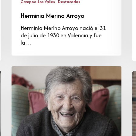
Campoo-Los Valles
Destacadas
Herminia Merino Arroyo
Herminia Merino Arroyo nació el 31
de julio de 1930 en Valencia y fue
la…
Carmen
I
Ceballos
M
Calderón
A