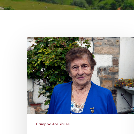
Esther
Longo
Ruiz
Campoo-Los Valles