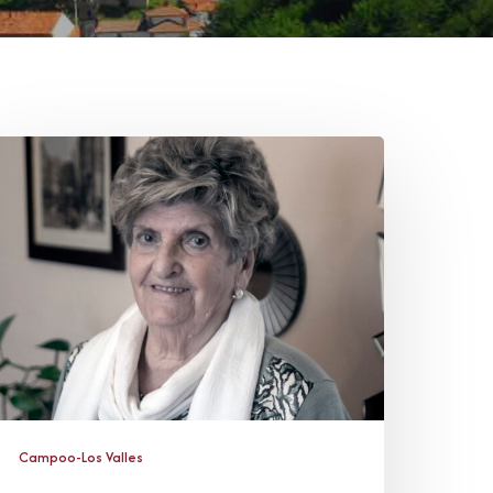
ortensia
ópez
odríguez
Campoo-Los Valles