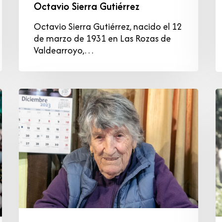
Octavio Sierra Gutiérrez
Octavio Sierra Gutiérrez, nacido el 12
de marzo de 1931 en Las Rozas de
Valdearroyo,…
Herminia
J
Merino
B
Arroyo
F