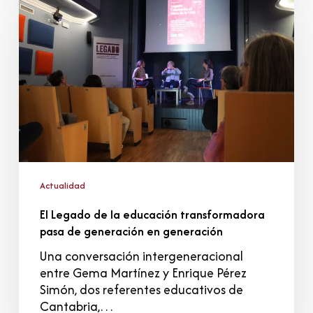
Legado
de
la
educación
transformadora
pasa
de
generación
en
generación
Actualidad
El Legado de la educación transformadora
pasa de generación en generación
Una conversación intergeneracional
entre Gema Martínez y Enrique Pérez
Simón, dos referentes educativos de
Cantabria,…