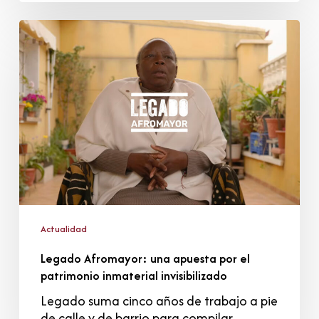
Legado
Afromayor:
una
apuesta
por
el
patrimonio
inmaterial
invisibilizado
Actualidad
Legado Afromayor: una apuesta por el
patrimonio inmaterial invisibilizado
Legado suma cinco años de trabajo a pie
de calle y de barrio para compilar…