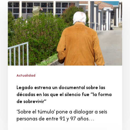
Legado
estrena
un
documental
sobre
las
décadas
en
las
que
el
Actualidad
silencio
Legado estrena un documental sobre las
fue
décadas en las que el silencio fue “la forma
“la
de sobrevivir”
forma
de
‘Sobre el túmulo’ pone a dialogar a seis
sobrevivir”
personas de entre 91 y 97 años…