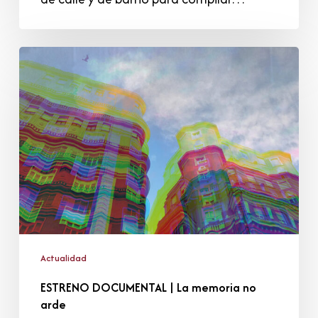
ESTRENO
DOCUMENTAL
|
La
memoria
no
arde
Actualidad
ESTRENO DOCUMENTAL | La memoria no
arde