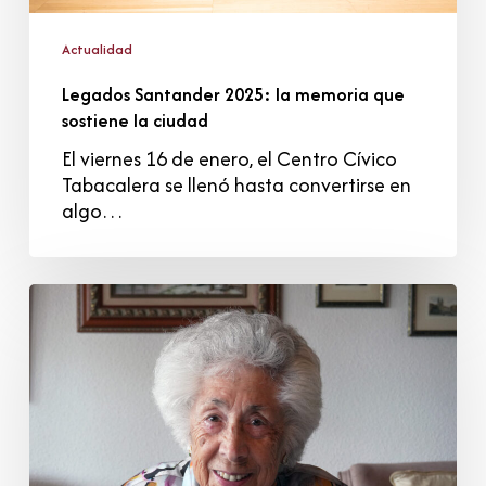
Actualidad
Legados Santander 2025: la memoria que
sostiene la ciudad
El viernes 16 de enero, el Centro Cívico
Tabacalera se llenó hasta convertirse en
algo…
María
Martina
Múgica
de
la
Mano
(1925–
2025):