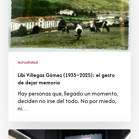
2025):
el
gesto
de
dejar
memoria
Actualidad
Libi Villegas Gómez (1935–2025): el gesto
de dejar memoria
Hay personas que, llegado un momento,
deciden no irse del todo. No por miedo,
ni…
El