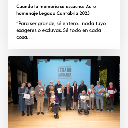
Cuando la memoria se escucha: Acto
homenaje Legado Cantabria 2025
“Para ser grande, sé entero: nada tuyo
exageres o excluyas. Sé todo en cada
cosa.…
Legados
Santander
2025:
la
memoria
que
sostiene
la
ciudad