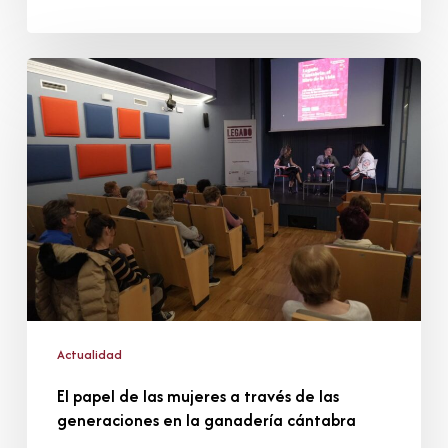
El
papel
de
las
mujeres
a
través
de
las
generaciones
en
la
ganadería
Actualidad
cántabra
El papel de las mujeres a través de las
generaciones en la ganadería cántabra