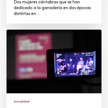
Dos mujeres cántabras que se han
dedicado a la ganadería en dos épocas
distintas en…
El
Libro
de
la
Vida
se
pregunta
a
qué
suena
la
música
Actualidad