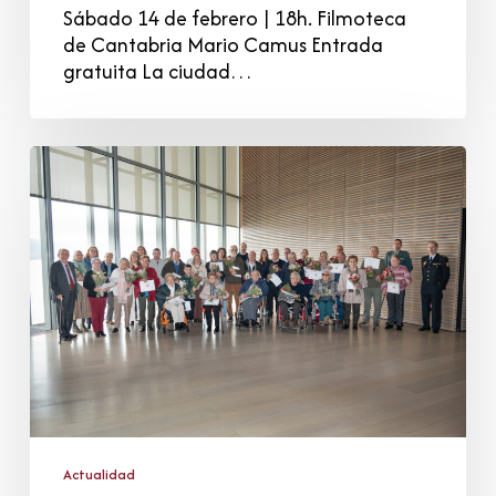
Sábado 14 de febrero | 18h. Filmoteca
de Cantabria Mario Camus Entrada
gratuita La ciudad…
Cuando
la
memoria
se
escucha:
Acto
homenaje
Legado
Cantabria
2025
Actualidad