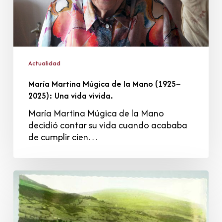
Una
vida
vivida.
Actualidad
María Martina Múgica de la Mano (1925–
2025): Una vida vivida.
María Martina Múgica de la Mano
decidió contar su vida cuando acababa
de cumplir cien…
Libi
Villegas
Gómez
(1935–