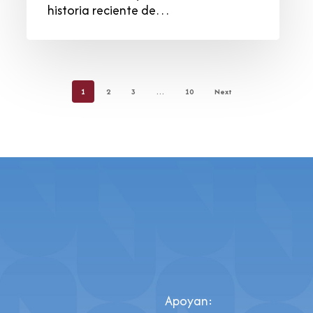
historia reciente de…
1
2
3
…
10
Next
Apoyan: