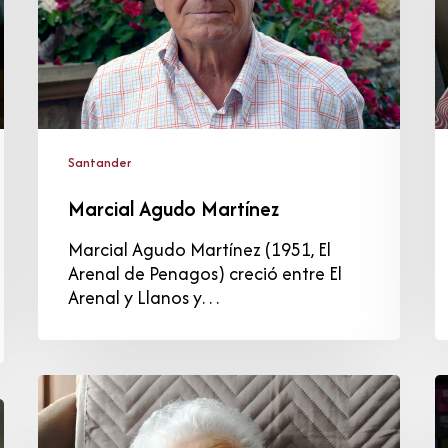
Santander
Marcial Agudo Martínez
Marcial Agudo Martínez (1951, El
Arenal de Penagos) creció entre El
Arenal y Llanos y…
Ángeles
J
Marichalar
A
Llano
C