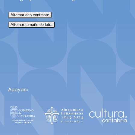
Alternar alto contraste
Alternar tamaño de letra
Apoyan: