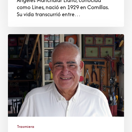
Ángeles Marichalar Llano, conocida
como Lines, nació en 1929 en Comillas.
Su vida transcurrió entre…
José
Antonio
Celis
Díaz
Trasmiera