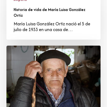
vida
Historia de vida de María Luisa González
de
Ortiz
María
Luisa
María Luisa González Ortiz nació el 5 de
González
julio de 1933 en una casa de…
Ortiz
Tomás
Mantecón
Pelayo