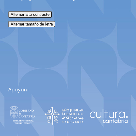
Alternar alto contraste
Alternar tamaño de letra
Apoyan: