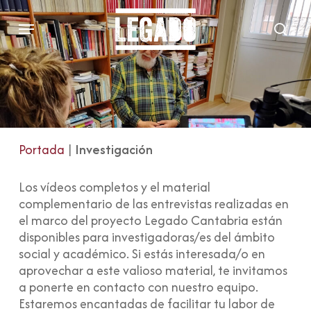
Skip
Menu
to
sear
main
content
Portada
|
Investigación
Los vídeos completos y el material
complementario de las entrevistas realizadas en
el marco del proyecto Legado Cantabria están
disponibles para investigadoras/es del ámbito
social y académico. Si estás interesada/o en
aprovechar a este valioso material, te invitamos
a ponerte en contacto con nuestro equipo.
Estaremos encantadas de facilitar tu labor de