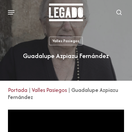
Skip
Menu
to
sear
main
content
Valles Pasiegos
Guadalupe Azpiazu Fernández
Portada
|
Valles Pasiegos
|
Guadalupe Azpiazu
Fernández