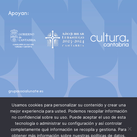
Apoyan:
gruposocialunate.es
youtube
instagram
Usamos cookies para personalizar su contenido y crear una
mejor experiencia para usted. Podemos recopilar información
no confidencial sobre su uso. Puede aceptar el uso de esta
tecnología o administrar su configuración y así controlar
completamente qué información se recopila y gestiona. Para
obtener más información sobre nuestras políticas de datos,