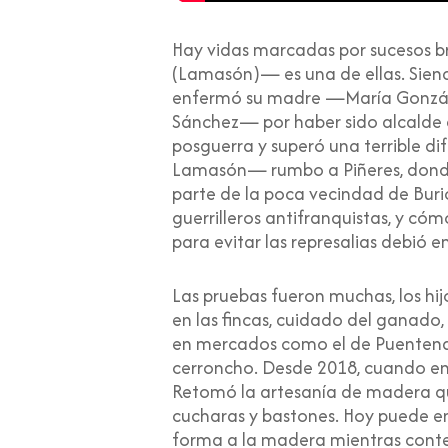
Hay vidas marcadas por sucesos b
(Lamasón)— es una de ellas. Siend
enfermó su madre —María Gonzále
Sánchez— por haber sido alcalde d
posguerra y superó una terrible d
Lamasón— rumbo a Piñeres, donde f
parte de la poca vecindad de Buri
guerrilleros antifranquistas, y có
para evitar las represalias debió e
Las pruebas fueron muchas, los hij
en las fincas, cuidado del ganado,
en mercados como el de Puentenans
cerroncho. Desde 2018, cuando env
Retomó la artesanía de madera qu
cucharas y bastones. Hoy puede en
forma a la madera mientras contem