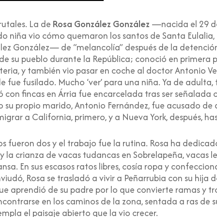
rutales. La de
Rosa González González
—nacida el 29 d
o niña vio cómo quemaron los santos de Santa Eulalia, 
z González— de “melancolía” después de la detenció
e su pueblo durante la República; conoció en primera p
ifteria, y también vio pasar en coche al doctor Antoni
ue fusilado. Mucho ‘ver’ para una niña. Ya de adulta, 
ó con fincas en Árria fue encarcelada tras ser señalad
mo su propio marido, Antonio Fernández, fue acusado de a
migrar a California, primero, y a Nueva York, después, has
os fueron dos y el trabajo fue la rutina. Rosa ha dedicad
 y la crianza de vacas tudancas en Sobrelapeña, vacas le
a. En sus escasos ratos libres, cosía ropa y confeccion
iudó, Rosa se trasladó a vivir a Peñarrubia con su hija 
e aprendió de su padre por lo que convierte ramas y t
contrarse en los caminos de la zona, sentada a ras de 
pla el paisaje abierto que la vio crecer.