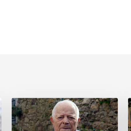
Eugenio
E
González
S
Díaz
J
R