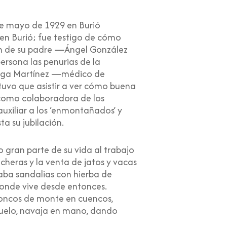
e mayo de 1929 en Burió
en Burió; fue testigo de cómo
n de su padre —Ángel González
ersona las penurias de la
o Vega Martínez —médico de
tuvo que asistir a ver cómo buena
a como colaboradora de los
uxiliar a los ‘enmontañados’ y
ta su jubilación.
o gran parte de su vida al trabajo
cheras y la venta de jatos y vacas
aba sandalias con hierba de
donde vive desde entonces.
roncos de monte en cuencos,
suelo, navaja en mano, dando