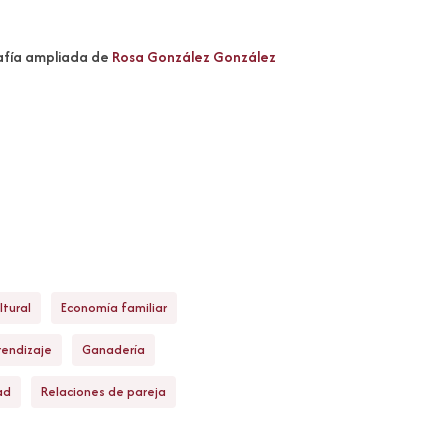
afía ampliada de
Rosa González González
ltural
Economía familiar
rendizaje
Ganadería
ad
Relaciones de pareja