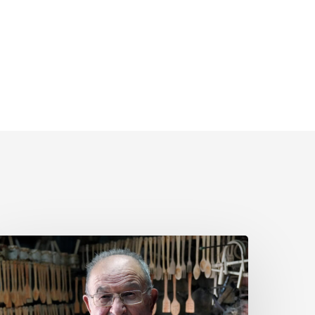
milio
an
uan
uiz