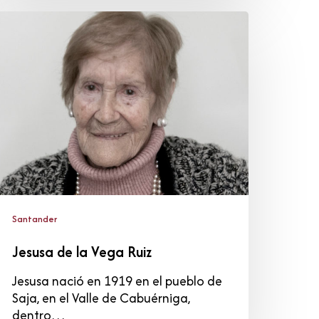
esusa
e
a
ega
uiz
Santander
Jesusa de la Vega Ruiz
Jesusa nació en 1919 en el pueblo de
Saja, en el Valle de Cabuérniga,
dentro…