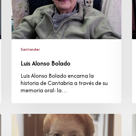
Santander
Luis Alonso Bolado
Luis Alonso Bolado encarna la
historia de Cantabria a través de su
memoria oral: la…
Manuela
V
González
M
González
M