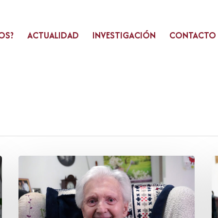
OS?
ACTUALIDAD
INVESTIGACIÓN
CONTACTO
Luis
R
Alonso
G
Bolado
G