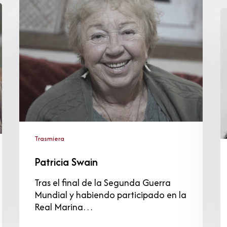
Swain
J
d
l
V
R
Trasmiera
Patricia Swain
Tras el final de la Segunda Guerra
Mundial y habiendo participado en la
Real Marina…