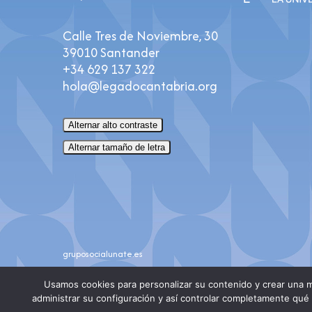
Calle Tres de Noviembre, 30
39010 Santander
+34 629 137 322
hola@legadocantabria.org
Alternar alto contraste
Alternar tamaño de letra
gruposocialunate.es
Usamos cookies para personalizar su contenido y crear una m
administrar su configuración y así controlar completamente qué i