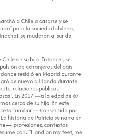
marchó a Chile a casarse y se
nda” para la sociedad chilena,
Pinochet, se mudaron al sur de
Chile sin su hijo. Entonces, se
ulsión de extranjeros del país
n donde residió en Madrid durante
migró de nuevo a Irlanda durante
rete, relaciones públicas,
cosas”. En 2017 —a la edad de 67
más cerca de su hija. En este
eceta familiar —transmitida por
a historia de Patricia se narra en
che—, profesiones, contextos
 resume con: “I land on my feet, me