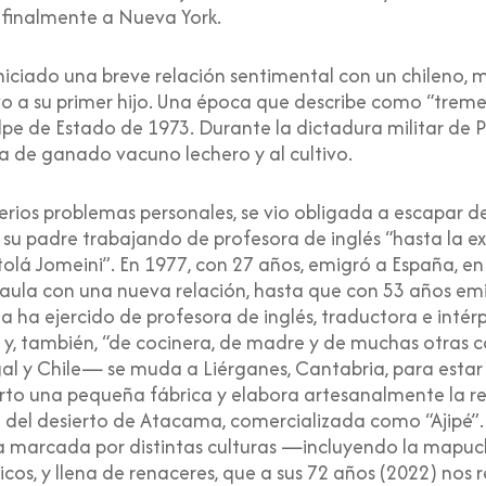
 finalmente a Nueva York.
 iniciado una breve relación sentimental con un chileno, 
 a su primer hijo. Una época que describe como “treme
olpe de Estado de 1973. Durante la dictadura militar de 
ía de ganado vacuno lechero y al cultivo.
serios problemas personales, se vio obligada a escapar de 
u padre trabajando de profesora de inglés “hasta la exp
tolá Jomeini”. En 1977, con 27 años, emigró a España, e
a Paula con una nueva relación, hasta que con 53 años e
ia ha ejercido de profesora de inglés, traductora e intérp
te y, también, “de cocinera, de madre y de muchas otras 
al y Chile— se muda a Liérganes, Cantabria, para estar 
erto una pequeña fábrica y elabora artesanalmente la r
 del desierto de Atacama, comercializada como “Ajipé”. L
ria marcada por distintas culturas —incluyendo la mapu
ticos, y llena de renaceres, que a sus 72 años (2022) nos