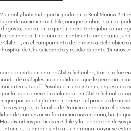
Mundial y habiendo participado en la Real Marina Británic
u lugar de nacimiento: Chile, aunque ambos eran de pad
tofagasta, época en la que su padre trabajaba como ag
ción minera. En otoño del continente americano, junio 
e Chile—, en el campamento de la mina a cielo abiert
r hospital de Chuquicamata y residió durante 14 años
el campamento minero —Chilex School—, tras ello fue en
mnado de múltiples nacionalidades que le permitió incor
tuar intercultural”. Pasaba el curso interna, regresando 
 por lo que comenzó a colaborar en Chilex School como
en que partió a Inglaterra, comenzó el proceso de nacio
ras este giro, la familia de Patricia abandonó el país si
ilidad de comenzar su formación universitaria, hasta qu
s disturbios políticos en Chile y la separación de sus p
 Entonces, su madre junto a su hermana mayor se estable