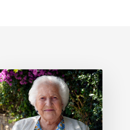
esárea
érez
oz