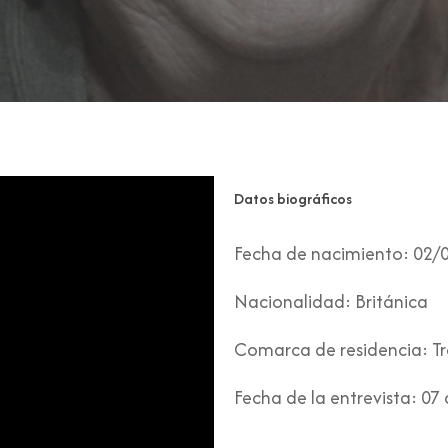
Datos biográficos
Fecha de nacimiento:
02/
Nacionalidad:
Británica
Comarca de residencia:
Tr
Fecha de la entrevista:
07 