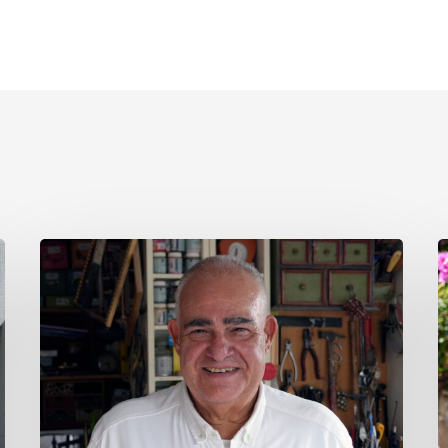
José
C
Antonio
P
Celis
H
Díaz