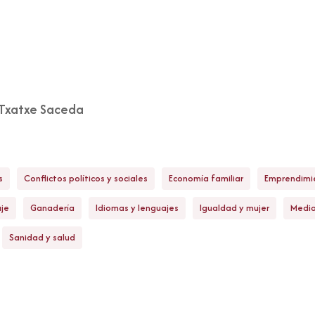
Txatxe Saceda
s
Conflictos políticos y sociales
Economía familiar
Emprendimie
aje
Ganadería
Idiomas y lenguajes
Igualdad y mujer
Medi
Sanidad y salud