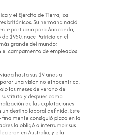
a y el Ejército de Tierra, los
res británicos. Su hermana nació
ente portuario para Anaconda,
de 1950, nace Patricia en el
o más grande del mundo:
 en el campamento de empleados
viada hasta sus 19 años a
porar una visión no etnocéntrica,
solo los meses de verano del
 sustituta y después como
nalización de las explotaciones
n un destino laboral definido. Este
e finalmente consiguió plaza en la
adres la obligó a interrumpir sus
cieron en Australia, y ella