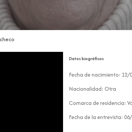
acheco
Datos biográficos
Fecha de nacimiento:
12/
Nacionalidad:
Otra
Comarca de residencia:
Va
Fecha de la entrevista:
06/