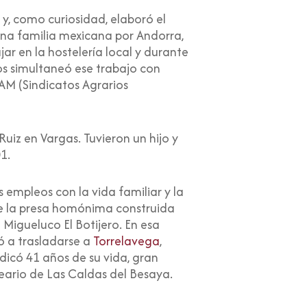
, y, como curiosidad, elaboró el
 una familia mexicana por Andorra,
ar en la hostelería local y durante
os simultaneó ese trabajo con
AM (Sindicatos Agrarios
iz en Vargas. Tuvieron un hijo y
1.
empleos con la vida familiar y la
 de la presa homónima construida
o Migueluco El Botijero. En esa
vó a trasladarse a
Torrelavega
,
dicó 41 años de su vida, gran
eario de Las Caldas del Besaya.