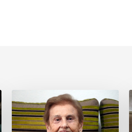
Carmen
H
Gómez
G
Martínez
G