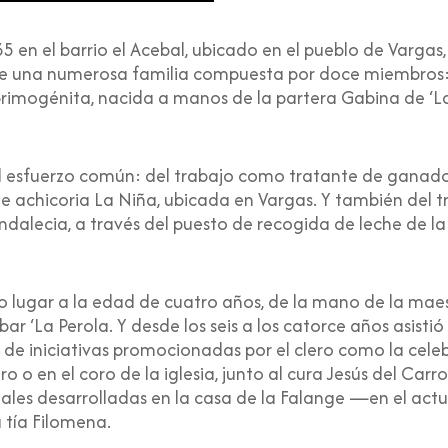
 en el barrio el Acebal, ubicado en el pueblo de Vargas,
o de una numerosa familia compuesta por doce miembros
rimogénita, nacida a manos de la partera Gabina de ‘L
l esfuerzo común: del trabajo como tratante de ganado 
 de achicoria La Niña, ubicada en Vargas. Y también del t
Indalecia, a través del puesto de recogida de leche de 
vo lugar a la edad de cuatro años, de la mano de la mae
bar ‘La Perola. Y desde los seis a los catorce años asisti
de iniciativas promocionadas por el clero como la celeb
ro o en el coro de la iglesia, junto al cura Jesús del Ca
ales desarrolladas en la casa de la Falange —en el act
 tía Filomena.