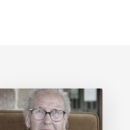
erminia
utiérrez
onzález