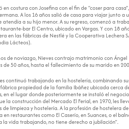
ó en costura con Josefina con el fin de “coser para casa”
ermana. A los 16 años salió de casa para viajar junto a
e atendía a su hijo menor. A su regreso, comenzó a trabaj
aurante-bar El Centro, ubicado en Vargas. Y con 18 añ
a en las fábricas de Nestlé y la Cooperativa Lechera S
dia Lácteos).
ños de noviazgo, Nieves contrajo matrimonio con Ángel Ru
s de 50 años, hasta el fallecimiento de su marido en 200
es continuó trabajando en la hostelería, combinando sus 
a fábrica propiedad de la familia Ibáñez ubicada cerca
Pas, en el lugar donde posteriormente se instaló el negoci
e la construcción del Mercado El Ferial, en 1970, les lle
 limpieza y hostelería. A la profesión de hostelera de
 en restaurantes como El Caserío, en Suances, o el baln
 la vida trabajando, no tiene derecho a jubilación”.