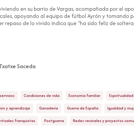
 viviendo en su barrio de Vargas, acompañada por el apo
locales, apoyando al equipo de fútbol Ayrón y tomando p
cer repaso de lo vivido indica que “ha sido feliz de solter
Txatxe Saceda
servicios
Condiciones de vida
Economía familiar
Espiritualidad 
ión y aprendizaje
Ganadería
Guerra de España
Igualdad y muj
rticales franquistas
Postguerra
Redes vecinales y proyectos comu