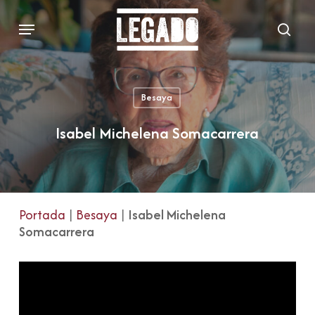
Skip
Menu
to
sear
main
content
Besaya
Isabel Michelena Somacarrera
Portada
|
Besaya
|
Isabel Michelena
Somacarrera