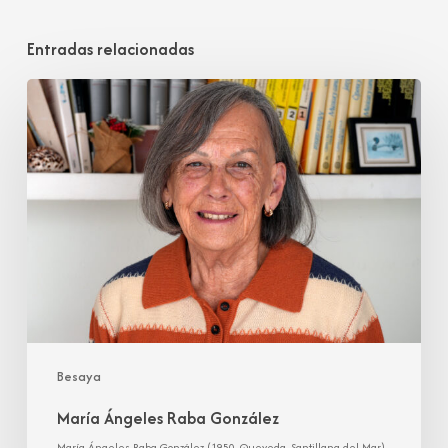
Entradas relacionadas
María
Ángeles
Raba
González
Besaya
María Ángeles Raba González
María Ángeles Raba González (1950, Queveda, Santillana del Mar)