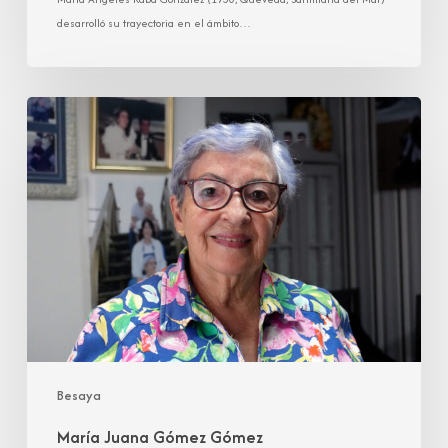
desarrolló su trayectoria en el ámbito…
María
Juana
Gómez
Gómez
Besaya
María Juana Gómez Gómez