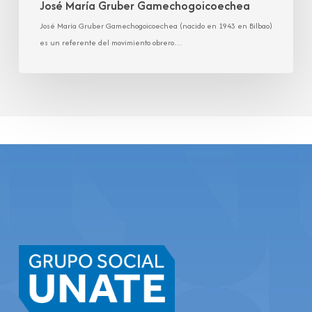
José María Gruber Gamechogoicoechea
José María Gruber Gamechogoicoechea (nacido en 1943 en Bilbao)
es un referente del movimiento obrero…