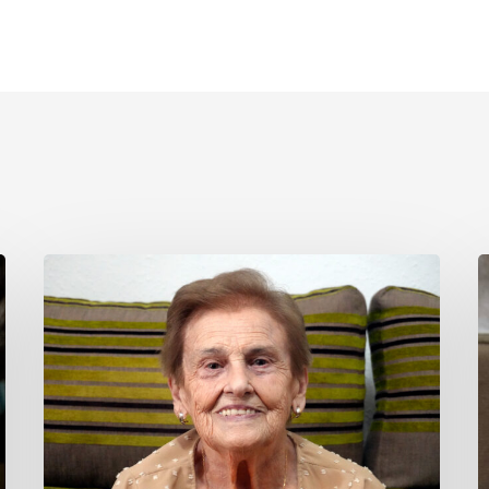
Carmen
H
Gómez
G
Martínez
G