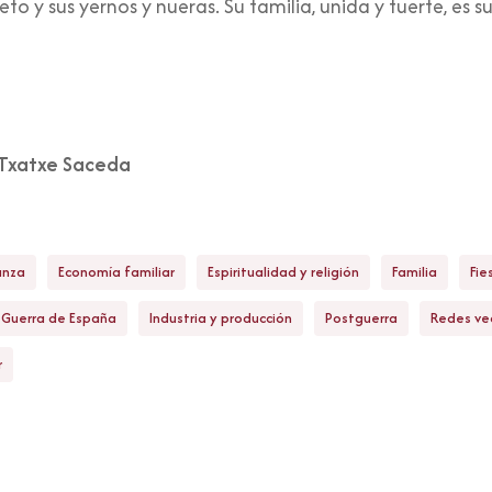
nieto y sus yernos y nueras. Su familia, unida y fuerte, es 
Txatxe Saceda
anza
Economía familiar
Espiritualidad y religión
Familia
Fie
Guerra de España
Industria y producción
Postguerra
Redes ve
r