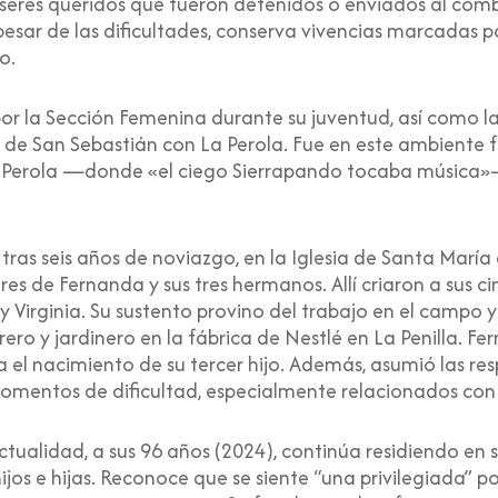
s seres queridos que fueron detenidos o enviados al comb
esar de las dificultades, conserva vivencias marcadas por
o.
la Sección Femenina durante su juventud, así como las l
 de San Sebastián con La Perola. Fue en este ambiente fe
 La Perola —donde «el ciego Sierrapando tocaba música»
ras seis años de noviazgo, en la Iglesia de Santa María 
es de Fernanda y sus tres hermanos. Allí criaron a sus cin
y Virginia. Su sustento provino del trabajo en el camp
ro y jardinero en la fábrica de Nestlé en La Penilla. F
a el nacimiento de su tercer hijo. Además, asumió las re
momentos de dificultad, especialmente relacionados con
ctualidad, a sus 96 años (2024), continúa residiendo en 
ijos e hijas. Reconoce que se siente “una privilegiada” p