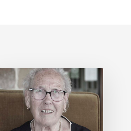
erminia
utiérrez
onzález