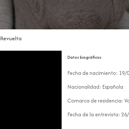
Revuelta
Datos biográficos
Fecha de nacimiento:
19/
Nacionalidad:
Española
Comarca de residencia:
Va
Fecha de la entrevista:
26/