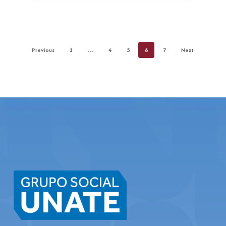
Previous
1
…
4
5
6
7
Next