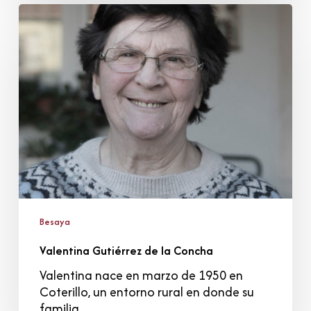
Valentina
Gutiérrez
de
la
Concha
Besaya
Valentina Gutiérrez de la Concha
Valentina nace en marzo de 1950 en
Coterillo, un entorno rural en donde su
familia…