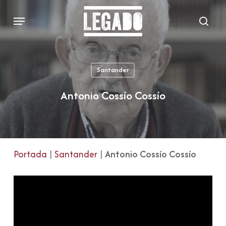
Skip
Menu
to
sear
main
content
Santander
Antonio Cossío Cossío
Portada
|
Santander
|
Antonio Cossío Cossío