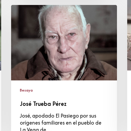
R
José
C
Trueba
Pérez
Besaya
José Trueba Pérez
José, apodado El Pasiego por sus
orígenes familiares en el pueblo de
La Vega de…