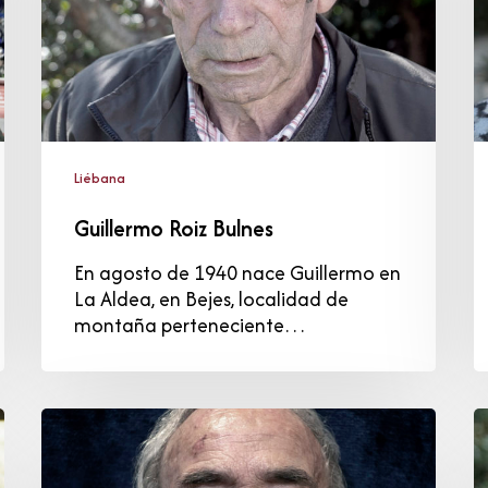
Liébana
Guillermo Roiz Bulnes
En agosto de 1940 nace Guillermo en
La Aldea, en Bejes, localidad de
montaña perteneciente…
Consolación
A
Covadonga
C
Vejo
C