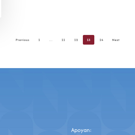
Previous
1
…
11
12
13
14
Next
Apoyan: