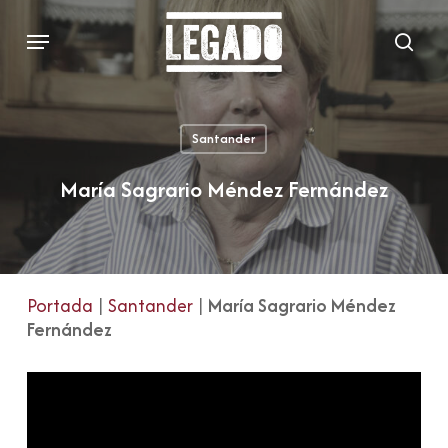
Skip
Menu
to
sear
main
content
Santander
María Sagrario Méndez Fernández
Portada
|
Santander
|
María Sagrario Méndez
Fernández