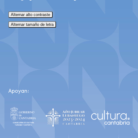
Alternar alto contraste
Alternar tamaño de letra
Apoyan: