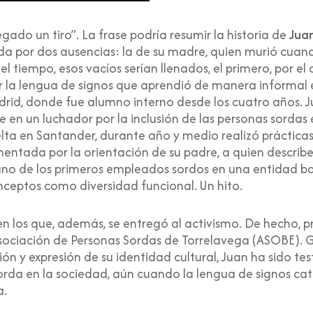
gado un tiro”. La frase podría resumir la historia de
Jua
 por dos ausencias: la de su madre, quien murió cuando
el tiempo, esos vacíos serían llenados, el primero, por el
or la lengua de signos que aprendió de manera informal e
rid, donde fue alumno interno desde los cuatro años. Ju
rse en un luchador por la inclusión de las personas sordas
elta en Santander, durante año y medio realizó práctic
ntada por la orientación de su padre, a quien describe
uno de los primeros empleados sordos en una entidad b
conceptos como diversidad funcional. Un hito.
n los que, además, se entregó al activismo. De hecho, p
sociación de Personas Sordas de Torrelavega (ASOBE). G
y expresión de su identidad cultural, Juan ha sido testi
orda en la sociedad, aún cuando la lengua de signos ca
a.