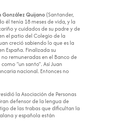
n González Quijano
(Santander,
 él tenía 18 meses de vida, y la
 cariño y cuidados de su padre y de
n el patio del Colegio de la
an creció sabiendo lo que es la
 en España. Finalizada su
as no remuneradas en el Banco de
 como “un santo”. Así Juan
ancaria nacional. Entonces no
residió la Asociación de Personas
ran defensor de la lengua de
go de las trabas que dificultan la
talana y española están