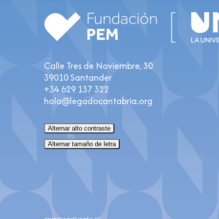
Calle Tres de Noviembre, 30
39010 Santander
+34 629 137 322
hola@legadocantabria.org
Alternar alto contraste
Alternar tamaño de letra
gruposocialunate.es