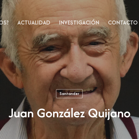
OS?
ACTUALIDAD
INVESTIGACIÓN
CONTACTO
Santander
Juan González Quijano