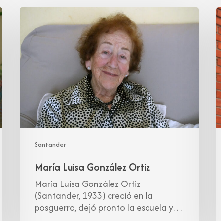
María
P
Luisa
M
González
G
Ortiz
T
Santander
María Luisa González Ortiz
María Luisa González Ortiz
(Santander, 1933) creció en la
posguerra, dejó pronto la escuela y…