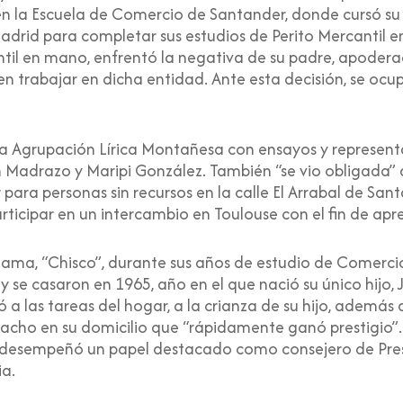
en la Escuela de Comercio de Santander, donde cursó su 
drid para completar sus estudios de Perito Mercantil en
cantil en mano, enfrentó la negativa de su padre, apode
 en trabajar en dicha entidad. Ante esta decisión, se ocu
 la Agrupación Lírica Montañesa con ensayos y represent
n Madrazo y Maripi González. También “se vio obligada” a 
ara personas sin recursos en la calle El Arrabal de San
articipar en un intercambio en Toulouse con el fin de ap
ama, “Chisco”, durante sus años de estudio de Comercio
se casaron en 1965, año en el que nació su único hijo, 
a las tareas del hogar, a la crianza de su hijo,
además d
acho en su domicilio que “rápidamente ganó prestigio”. 
desempeñó un papel destacado como consejero de Presi
a.