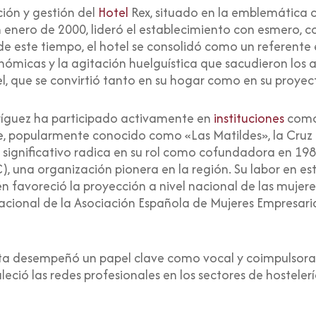
ción y gestión del
Hotel
Rex, situado en la emblemática c
n enero de 2000, lideró el establecimiento con esmero, co
 de este tiempo, el hotel se consolidó como un referente 
nómicas y la agitación huelguística que sacudieron los a
tel, que se convirtió tanto en su hogar como en su proyec
odríguez ha participado activamente en
instituciones
como 
re, popularmente conocido como «Las Matildes», la Cruz R
 significativo radica en su rol como cofundadora en 198
 una organización pionera en la región. Su labor en es
n favoreció la proyección a nivel nacional de las mujer
acional de la Asociación Española de Mujeres Empresari
hita desempeñó un papel clave como vocal y coimpulsora
leció las redes profesionales en los sectores de hostelerí