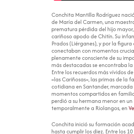
Conchita Mantilla Rodríguez nació
de María del Carmen, una maestra 
prematura pérdida del hijo mayor
cariñoso apodo de Chitín
. Su inf
Prados (Liérganes), y por la figur
conectaban con momentos cruciales
plenamente consciente de su impact
más destacadas se encontraba la d
Entre los recuerdos más vívidos de 
«las Cariñosas», las primas de la f
cotidiana en Santander, marcada po
momentos compartidos en familia.
perdió a su hermana menor en un a
temporalmente a Riolangos, en
Ve
Conchita inició su formación acad
hasta cumplir los diez. Entre los 1