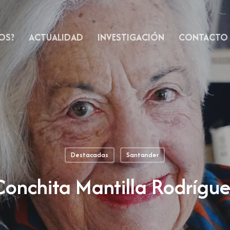
OS?
ACTUALIDAD
INVESTIGACIÓN
CONTACTO
Destacadas
Santander
Conchita Mantilla Rodrígue