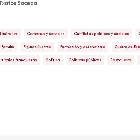
Txatxe Saceda
tástrofes
Comercio y servicios
Conflictos políticos y sociales
Familia
Figuras ilustres
Formación y aprendizaje
Guerra de Es
rticales franquistas
Política
Políticas públicas
Postguerra