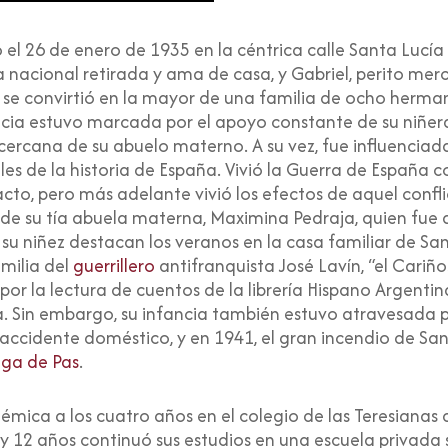
 el 26 de enero de 1935 en la céntrica calle Santa Lucí
nacional retirada y ama de casa, y Gabriel, perito merc
,
se convirtió en la mayor de una familia de ocho herma
ancia estuvo marcada por el apoyo constante de su niñe
a cercana de su abuelo materno. A su vez, fue influenciad
 de la historia de España. Vivió la Guerra de España co
o, pero más adelante vivió los efectos de aquel conflict
e su tía abuela materna, Maximina Pedraja, quien fue am
su niñez destacan los veranos en la casa familiar de San
amilia del
guerrillero
antifranquista José Lavín, “el Cariño
r la lectura de cuentos de la librería Hispano Argentina,
 Sin embargo, su infancia también estuvo atravesada po
ccidente doméstico, y en 1941, el gran incendio de San
ga de Pas
.
émica a los cuatro años en el colegio de las Teresiana
0 y 12 años continuó sus estudios en una escuela privada 