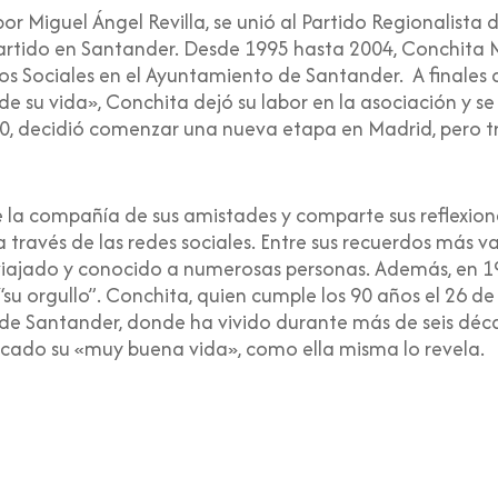
por Miguel Ángel Revilla, se unió al Partido Regionalista
partido en Santander. Desde 1995 hasta 2004, Conchita 
os Sociales en el Ayuntamiento de Santander. A finales de
de su vida», Conchita dejó su labor en la asociación y s
000, decidió comenzar una nueva etapa en Madrid, pero tr
la compañía de sus amistades y comparte sus reflexiones
 través de las redes sociales. Entre sus recuerdos más va
a viajado y conocido a numerosas personas. Además, en 19
“su orgullo”.
Conchita, quien cumple los 90 años el 26 de
so de Santander, donde ha vivido durante más de seis dé
rcado su «muy buena vida», como ella misma
lo revela.