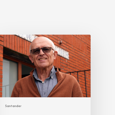
edro
anuel
onzález
oca
Santander