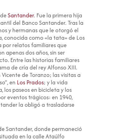
a de
Santander
.
Fue la primera hija
antil del Banco Santander. Tras la
nos y hermanas que le otorgó el
ra, conocida como «la tata» de Los
a por relatos familiares que
n apenas dos años, sin ser
o. Entre las historias familiares
a de cría del rey Alfonso XIII.
 Vicente de Toranzo; las visitas a
so”, en
Los Prados
; y la vida
 los paseos en bicicleta y los
r eventos trágicos: en 1940,
tander la obligó a trasladarse
s de Santander, donde permaneció
situada en la calle Ataúlfo