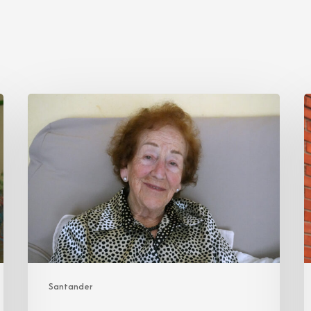
María
P
Luisa
M
González
G
Ortiz
T
Santander