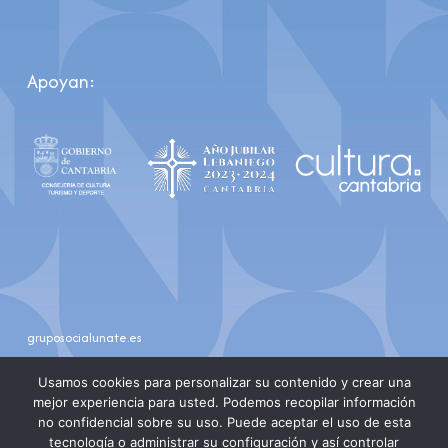
Apoyan:
gruposocialunate.es
youtube
instagram
Usamos cookies para personalizar su contenido y crear una
mejor experiencia para usted. Podemos recopilar información
no confidencial sobre su uso. Puede aceptar el uso de esta
tecnología o administrar su configuración y así controlar