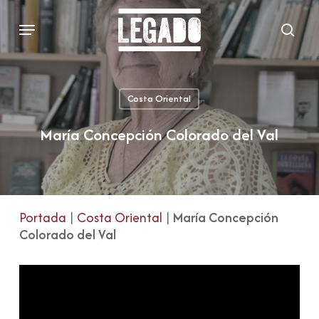
Skip
Menu
to
sear
main
content
Costa Oriental
María Concepción Colorado del Val
Portada
|
Costa Oriental
|
María Concepción
Colorado del Val