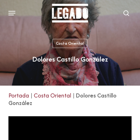
Skip
Menu
to
sear
main
content
Costa Oriental
Dolores Castillo González
Portada
|
Costa Oriental
|
Dolores Castillo
González