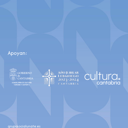
Apoyan:
gruposocialunate.es