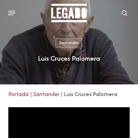
Skip
Menu
to
sear
main
content
Santander
Luis Cruces Palomera
Portada
|
Santander
|
Luis Cruces Palomera