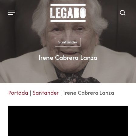
Skip
Menu
to
sear
main
content
Santander
Irene Cabrera Lanza
Portada
|
Santander
|
Irene Cabrera Lanza