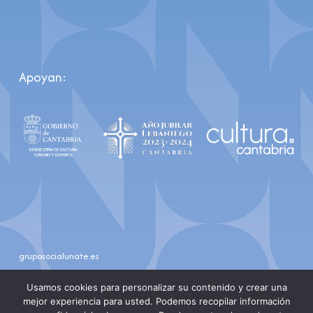
Apoyan:
gruposocialunate.es
youtube
instagram
Usamos cookies para personalizar su contenido y crear una
mejor experiencia para usted. Podemos recopilar información