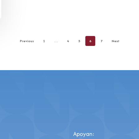
Previous
1
…
4
5
6
7
Next
Apoyan: