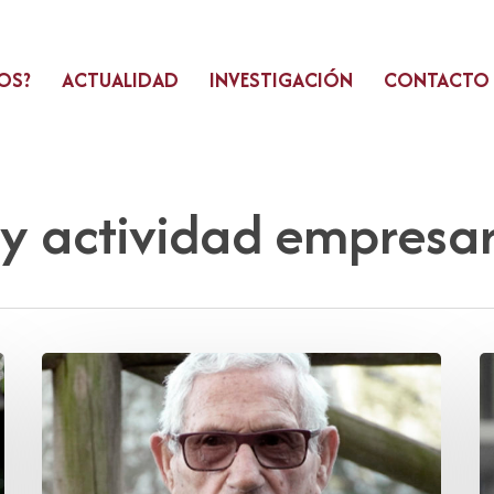
OS?
ACTUALIDAD
INVESTIGACIÓN
CONTACTO
y actividad empresar
José
A
Manzanal
C
Alles
C