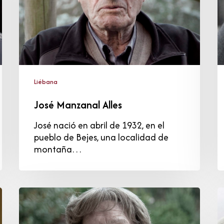
Liébana
José Manzanal Alles
José nació en abril de 1932, en el
pueblo de Bejes, una localidad de
montaña…
Ana
M
Carmen
J
Crespo
d