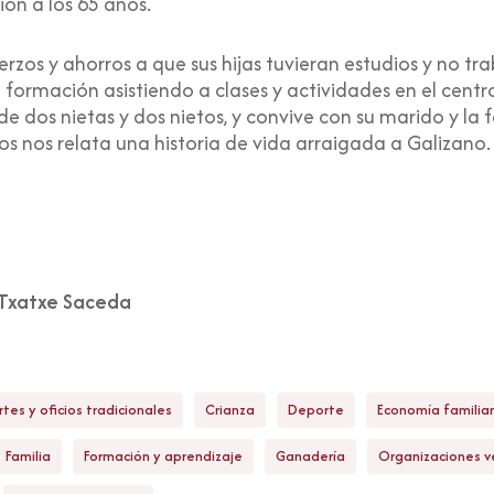
ión a los 65 años.
rzos y ahorros a que sus hijas tuvieran estudios y no tr
su formación asistiendo a clases y actividades en el cen
e dos nietas y dos nietos, y convive con su marido y la f
s nos relata una historia de vida arraigada a Galizano.
Txatxe Saceda
rtes y oficios tradicionales
Crianza
Deporte
Economía familiar
Familia
Formación y aprendizaje
Ganadería
Organizaciones ve