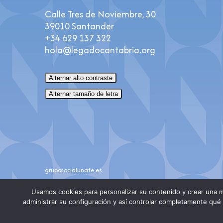
Calle Tres de Noviembre, 30
39010 Santander
+34 629 137 322
hola@legadocantabria.org
Alternar alto contraste
Alternar tamaño de letra
gruposocialunate.es
Usamos cookies para personalizar su contenido y crear una m
administrar su configuración y así controlar completamente qué i