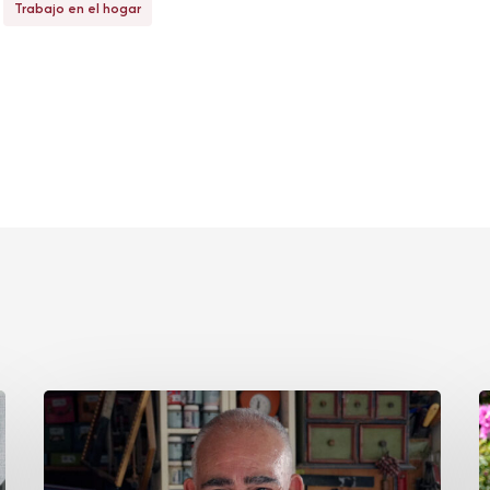
Trabajo en el hogar
José
C
Antonio
P
Celis
H
Díaz