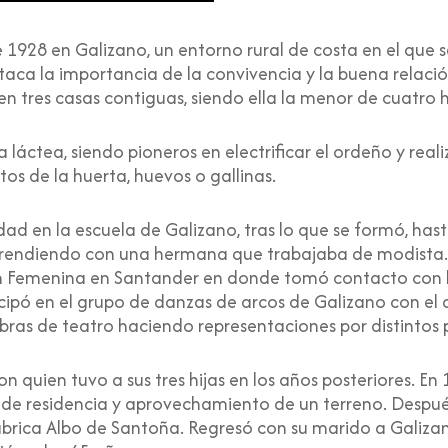
928 en Galizano, un entorno rural de costa en el que se
taca la importancia de la convivencia y la buena relación
 en tres casas contiguas, siendo ella la menor de cuatr
 láctea, siendo pioneros en electrificar el ordeño y reali
os de la huerta, huevos o gallinas.
dad en la escuela de Galizano, tras lo que se formó, hast
aprendiendo con una hermana que trabajaba de modista. 
ión Femenina en Santander en donde tomó contacto con l
icipó en el grupo de danzas de arcos de Galizano con el
bras de teatro haciendo representaciones por distintos
on quien tuvo a sus tres hijas en los años posteriores. E
de residencia y aprovechamiento de un terreno. Después
brica Albo de Santoña. Regresó con su marido a Galizan