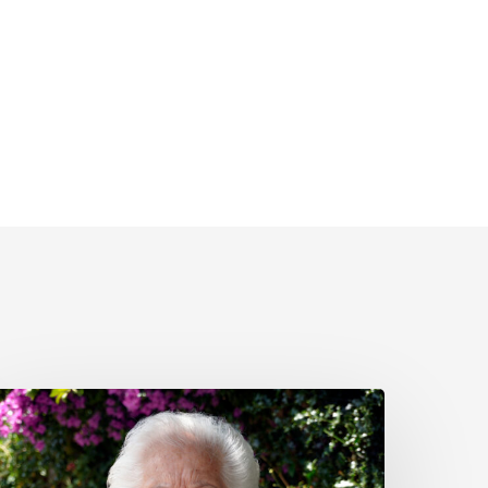
esárea
érez
oz