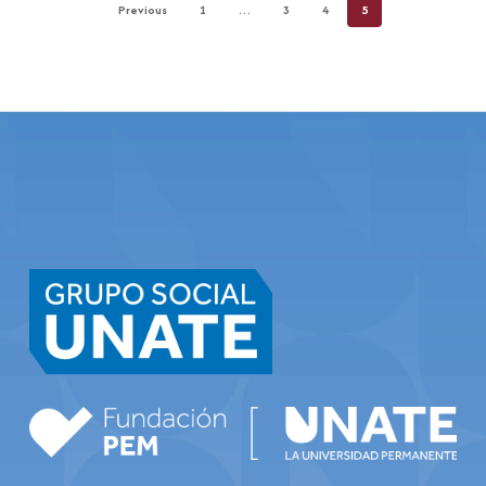
Previous
1
…
3
4
5