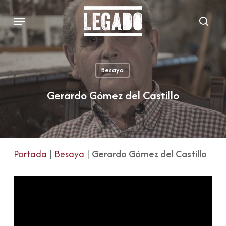
Skip
Menu
to
sear
main
content
Besaya
Gerardo Gómez del Castillo
Portada
|
Besaya
|
Gerardo Gómez del Castillo