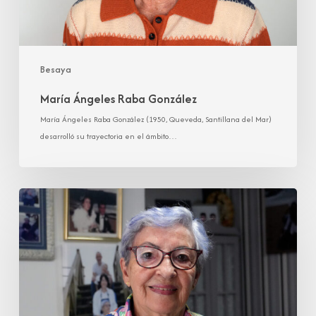
Besaya
María Ángeles Raba González
María Ángeles Raba González (1950, Queveda, Santillana del Mar)
desarrolló su trayectoria en el ámbito…
María
Juana
Gómez
Gómez