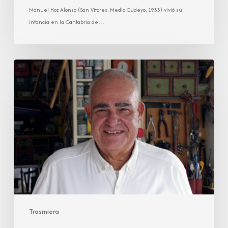
Manuel Hoz Alonso (San Vitores, Medio Cudeyo, 1933) vivió su
infancia en la Cantabria de…
José
Antonio
Celis
Díaz
Trasmiera