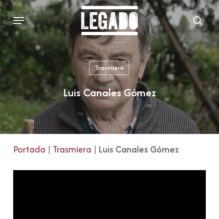
Skip
Menu
to
sear
main
content
Trasmiera
Luis Canales Gómez
Portada
|
Trasmiera
|
Luis Canales Gómez