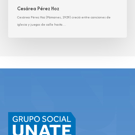
Cesárea Pérez Hoz
Cesárea Pérez Hoz (Pámanes, 1929) creció entre canciones de
iglesia y juegos de calle hasta…