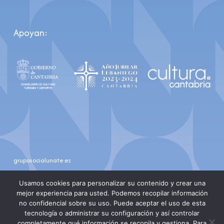
Apoyan:
gruposocialunate.es
youtube
instagram
Usamos cookies para personalizar su contenido y crear una
mejor experiencia para usted. Podemos recopilar información
no confidencial sobre su uso. Puede aceptar el uso de esta
tecnología o administrar su configuración y así controlar
completamente qué información se recopila y gestiona. Para