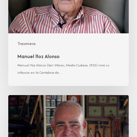
Trasmiera
Manuel Hoz Alonso
Manuel Hoz Alonso (San Vitores, Medio Cudeyo, 1933) vivió su
infancia en la Cantabria de…
José
Antonio
Celis
Díaz