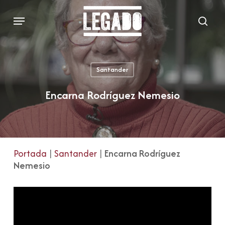
Skip
Menu
to
sear
main
content
Santander
Encarna Rodríguez Nemesio
Portada
|
Santander
|
Encarna Rodríguez
Nemesio