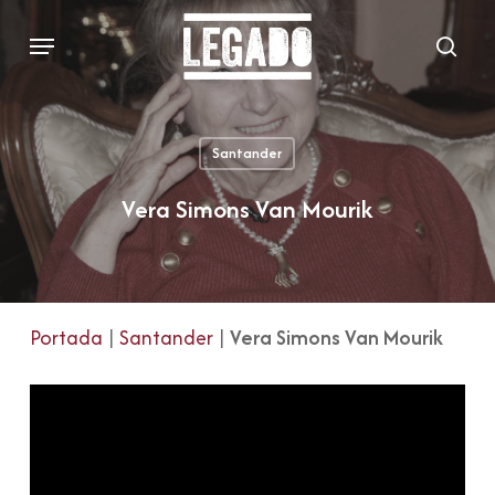
Skip
Menu
to
sear
main
content
Santander
Vera Simons Van Mourik
Portada
|
Santander
|
Vera Simons Van Mourik