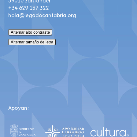
39010 Santander
+34 629 137 322
hola@legadocantabria.org
Alternar alto contraste
Alternar tamaño de letra
Apoyan: