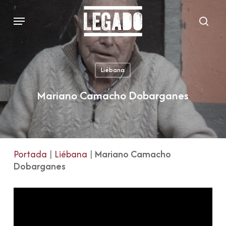
Skip
Menu
to
sear
main
content
Liébana
Mariano Camacho Dobarganes
Portada
|
Liébana
|
Mariano Camacho
Dobarganes