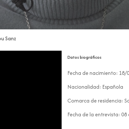
ou Sanz
Datos biográficos
Fecha de nacimiento:
18/
Nacionalidad:
Española
Comarca de residencia:
Sa
Fecha de la entrevista:
08 