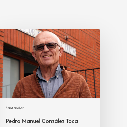
edro
anuel
onzález
oca
Santander
Pedro Manuel González Toca