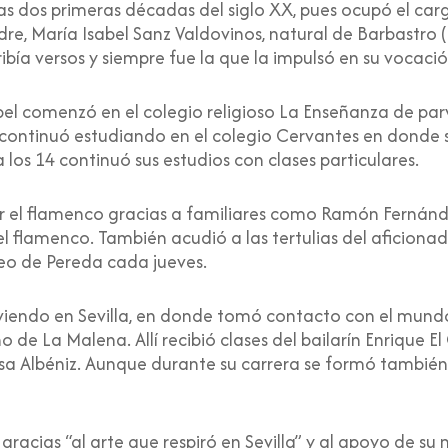
s dos primeras décadas del siglo XX, pues ocupó el carg
adre, María Isabel Sanz Valdovinos, natural de Barbastro 
ribía versos y siempre fue la que la impulsó en su vocaci
 comenzó en el colegio religioso La Enseñanza de parvu
, continuó estudiando en el colegio Cervantes en donde
a los 14 continuó sus estudios con clases particulares.
r el flamenco gracias a familiares como Ramón Fernánde
el flamenco. También acudió a las tertulias del aficiona
eo de Pereda cada jueves.
viendo en Sevilla, en donde tomó contacto con el mundo
o de La Malena. Allí recibió clases del bailarín Enrique El
ísa Albéniz. Aunque durante su carrera se formó también 
gracias “al arte que respiró en Sevilla” y al apoyo de su