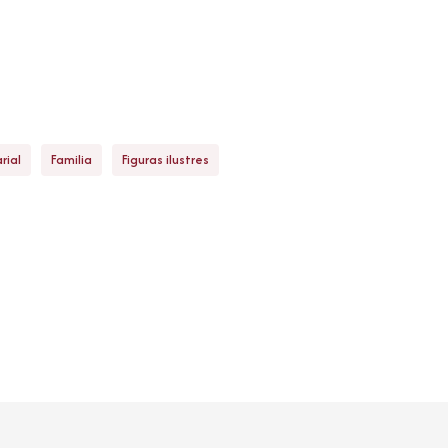
rial
Familia
Figuras ilustres