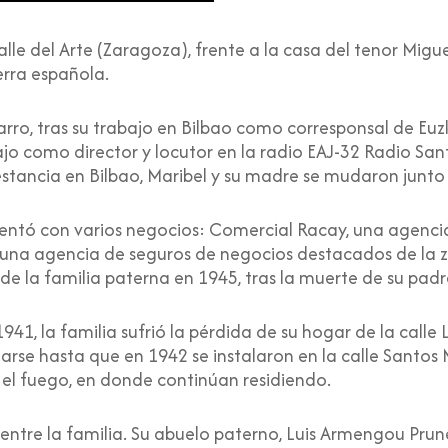
calle del Arte (Zaragoza), frente a la casa del tenor Migu
rra española.
ro, tras su trabajo en Bilbao como corresponsal de Euzk
ajo como director y locutor en la radio EAJ-32 Radio Sa
stancia en Bilbao, Maribel y su madre se mudaron junto a
ntó con varios negocios: Comercial Racay, una agenci
, una agencia de seguros de negocios destacados de la 
e la familia paterna en 1945, tras la muerte de su pad
41, la familia sufrió la pérdida de su hogar de la calle 
arse hasta que en 1942 se instalaron en la calle Santos M
 el fuego, en donde continúan residiendo.
 entre la familia. Su abuelo paterno, Luis Armengou Prune