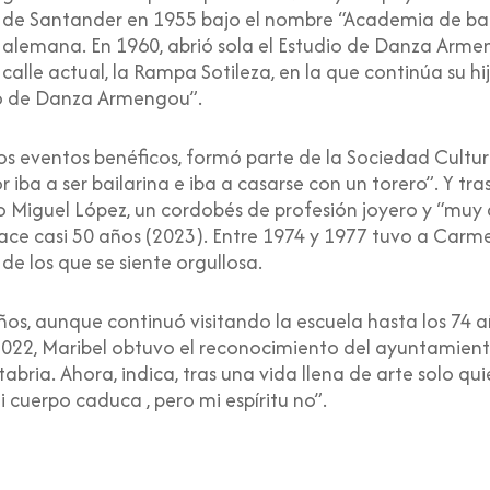
 de Santander en 1955 bajo el nombre “Academia de ball
alemana. En 1960, abrió sola el Estudio de Danza Armen
a calle actual, la Rampa Sotileza, en la que continúa su
o de Danza Armengou”.
 eventos benéficos, formó parte de la Sociedad Cultura
iba a ser bailarina e iba a casarse con un torero”. Y tras
o Miguel López, un cordobés de profesión joyero y “muy a
ace casi 50 años (2023). Entre 1974 y 1977 tuvo a Carme
 de los que se siente orgullosa.
años, aunque continuó visitando la escuela hasta los 74
e 2022, Maribel obtuvo el reconocimiento del ayuntamien
ria. Ahora, indica, tras una vida llena de arte solo qui
cuerpo caduca , pero mi espíritu no”.