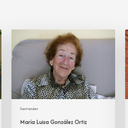
María
P
Luisa
M
González
G
Ortiz
T
Santander
María Luisa González Ortiz