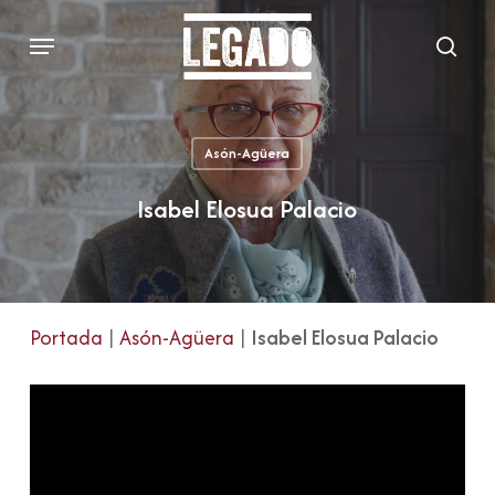
Skip
Menu
to
sear
main
content
Asón-Agüera
Isabel Elosua Palacio
Portada
|
Asón-Agüera
|
Isabel Elosua Palacio