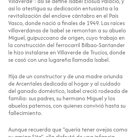
Villaverde”: así se define Isabel Elosua Palacio, y
así lo atestigua su dedicación entusiasta a la
revitalización del enclave cántabro en el País
Vasco, donde nació a finales de 1949. Las raíces
villaverdanas de Isabel se remontan a su abuelo
Miguel, guipuzcoano de origen, cuyo trabajo en
la construcción del ferrocarril Bilbao-Santander
le hizo instalarse en Villaverde de Trucíos, donde
se casó con una lugareña llamada Isabel.
Hija de un constructor y de una madre oriunda
de Arcentales dedicada al hogar y al cuidado
del ganado doméstico, Isabel creció rodeada de
familia: sus padres, su hermano Miguel y los
abuelos paternos, con quienes convivió hasta su
fallecimiento.
Aunque recuerda que “quería tener ovejas como
su amiga Sita”, ella disfrutó de una infancia