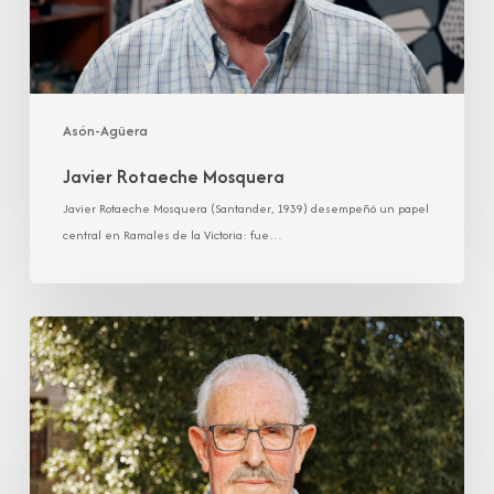
Asón-Agüera
Javier Rotaeche Mosquera
Javier Rotaeche Mosquera (Santander, 1939) desempeñó un papel
central en Ramales de la Victoria: fue…
Amador
Fernández
Ruiz