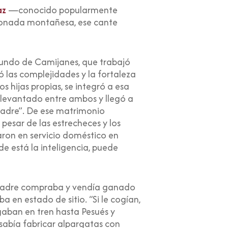
az
—conocido popularmente
 tonada montañesa, ese cante
iundo de Camijanes, que trabajó
 las complejidades y la fortaleza
s hijas propias, se integró a esa
e levantado entre ambos y llegó a
 madre”. De ese matrimonio
 pesar de las estrecheces y los
ron en servicio doméstico en
e está la inteligencia, puede
u padre compraba y vendía ganado
 en estado de sitio. “Si le cogían,
egaban en tren hasta Pesués y
 sabía fabricar alpargatas con