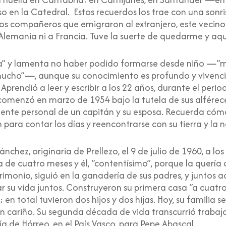
o en la Catedral. Estos recuerdos los trae con una sonris
chos compañeros que emigraron al extranjero, este vecin
Alemania ni a Francia. Tuve la suerte de quedarme y aqu
ela” y lamenta no haber podido formarse desde niño —“m
ucho”—, aunque su conocimiento es profundo y vivencial
rendió a leer y escribir a los 22 años, durante el period
 comenzó en marzo de 1954 bajo la tutela de sus alférece
ente personal de un capitán y su esposa. Recuerda có
 para contar los días y reencontrarse con su tierra y la 
chez, originaria de Prellezo, el 9 de julio de 1960, a los
 de cuatro meses y él, “contentísimo”, porque la quería
imonio, siguió en la ganadería de sus padres, y juntos 
 su vida juntos. Construyeron su primera casa “a cuatr
; en total tuvieron dos hijos y dos hijas. Hoy, su familia 
on cariño. Su segunda década de vida transcurrió trab
a de Hórreo, en el País Vasco, para Pepe Abascal.