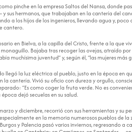
como pinche en la empresa Saltos del Nansa, donde pas
y sus hermanos, que trabajaban en la cantería del cana
ndo a los hijos de los ingenieros, llevando agua y, poco
de cantero.
sario en Bielva, a la capilla del Cristo, frente a la que v
monaguillo. Bajaba tras recoger las ovejas, atraído por
había muchísima juventud” y, según él, “las mujeres más g
llegó la luz eléctrica al pueblo, justo en la época en 
la cantería. Vivió su oficio con dureza y orgullo, consc
reparado: “Es como coger la fruta verde. No es convenie
 época dejó secuelas en su salud.
marzo y diciembre, recorrió con sus herramientas y su pe
especialmente en la memoria numerosos pueblos de la zo
Burgos y Palencia pasó varios inviernos, regresando a c
u huella en Cantabria: en Camijanes, en Santander —en l