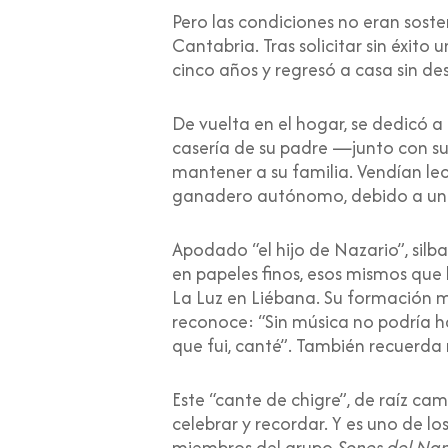
Pero las condiciones no eran sosten
Cantabria. Tras solicitar sin éxito
cinco años y regresó a casa sin de
De vuelta en el hogar, se dedicó a
casería de su padre —junto con s
mantener a su familia. Vendían le
ganadero autónomo, debido a un 
Apodado “el hijo de Nazario”, silb
en papeles finos, esos mismos que 
La Luz en Liébana. Su formación m
reconoce: “Sin música no podría ha
que fui, canté”. También recuerda 
Este “cante de chigre”, de raíz ca
celebrar y recordar. Y es uno de 
miembros del grupo
Sones del Na