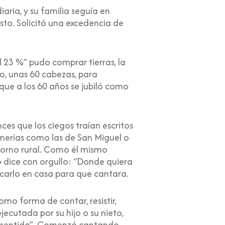
iaria, y su familia seguía en
esto. Solicitó una excedencia de
l 23 %” pudo comprar tierras, la
, unas 60 cabezas, para
que a los 60 años se jubiló como
es que los ciegos traían escritos
omerías como las de San Miguel o
ntorno rural. Como él mismo
o dice con orgullo: “Donde quiera
scarlo en casa para que cantara.
omo forma de contar, resistir,
cutada por su hijo o su nieto,
a sentido”. Comenzó cantando