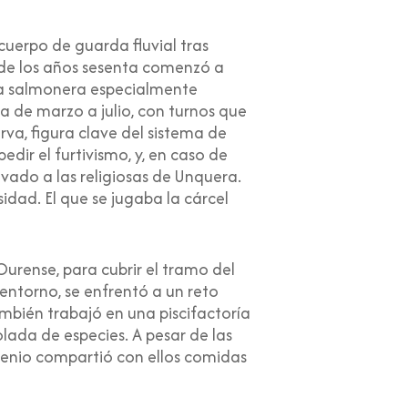
 cuerpo de guarda fluvial tras
s de los años sesenta comenzó a
ona salmonera especialmente
a de marzo a julio, con turnos que
va, figura clave del sistema de
edir el furtivismo, y, en caso de
levado a las religiosas de Unquera.
dad. El que se jugaba la cárcel
Ourense, para cubrir el tramo del
entorno, se enfrentó a un reto
ambién trabajó en una piscifactoría
lada de especies. A pesar de las
ugenio compartió con ellos comidas