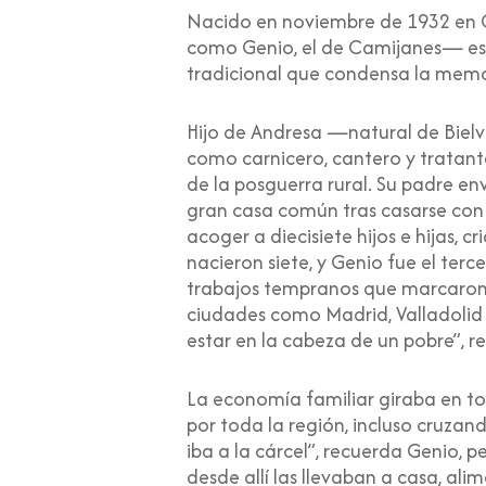
Nacido en noviembre de 1932 en Ca
como Genio, el de Camijanes— es 
tradicional que condensa la memo
Hijo de Andresa —natural de Biel
como carnicero, cantero y tratant
de la posguerra rural. Su padre env
gran casa común tras casarse con 
acoger a diecisiete hijos e hijas,
nacieron siete, y Genio fue el terc
trabajos tempranos que marcaron l
ciudades como Madrid, Valladolid 
estar en la cabeza de un pobre”, r
La economía familiar giraba en to
por toda la región, incluso cruzan
iba a la cárcel”, recuerda Genio, 
desde allí las llevaban a casa, ali