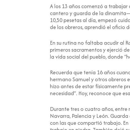
A los 13 años comenzó a trabajar 
cantero y guarda de la dinamita— 
10,50 pesetas al día, empezó cuida
de los obreros, aprendió el oficio 
En su rutina no faltaba acudir al Ro
primeros sacramentos y ejerció de 
la vida social del pueblo, donde “
Recuerda que tenía 16 años cuando 
hermano Samuel y otros obreros en 
hizo antes de estar físicamente p
necesidad”. Hoy, reconoce que esa
Durante tres o cuatro años, entre 
Navarra, Palencia y León. Guarda 
con las que compartió trabajo. En 
trabajo en piedra. También dejó s