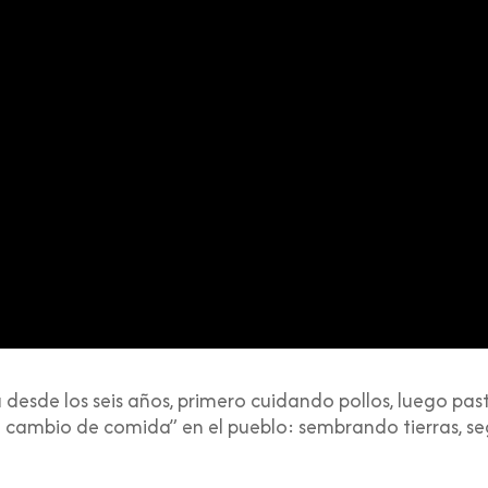
desde los seis años, primero cuidando pollos, luego pa
“a cambio de comida” en el pueblo: sembrando tierras,