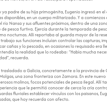
y ya padre de su hija primogénita, Eugenio ingresó en el
as disponibles, en un cuerpo militarizado. Y a comienzo
 el río Nansa y sus afluentes próximos, dentro de una z
 de pesca furtiva. Ejercía durante la temporada de pesc
o nocturnas. Allí reportaba al guarda mayor de la reser
 trabajo sus funciones incluían controlar las capturas, imp
fiscar cañas y lo pescado, en ocasiones lo requisado era l
entendía la realidad que lo rodeaba: “Había mucha necesi
dad”, recuerda.
 trasladado a Galicia, concretamente a la provincia de 
e Molgas, una zona fronteriza con Zamora. En este nuevo 
osos molinos, focos potenciales de pesca ilegal. Allí t
eriencia que le permitió conocer de cerca la cría contro
uardas fluviales establecer vínculos con los paisanos, E
isadas, que hoy recuerda con afecto.