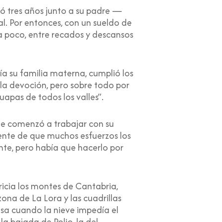
ó tres años junto a su padre —
l. Por entonces, con un sueldo de
 a poco, entre recados y descansos
ivía su familia materna, cumplió los
 la devoción, pero sobre todo por
uapas de todos los valles”.
que comenzó a trabajar con su
iente de que muchos esfuerzos los
nte, pero había que hacerlo por
ricia los montes de Cantabria,
na de La Lora y las cuadrillas
asa cuando la nieve impedía el
a bajada de Polio, la del