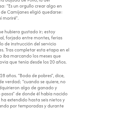
a: “Es un orgullo crear algo en
o de Camijanes eligió quedarse:
í moriré”.
e hubiera gustado ir; estoy
, forjado entre montes, ferias
o de instrucción del servicio
s. Tras completar esta etapa en el
mo iba marcando los meses que
novia que tenía desde los 20 años.
 28 años. “Boda de pobres”, dice,
 de verdad; “cuando se quiere, no
adquirieron algo de ganado y
o pasos” de donde él había nacido
se ha extendido hasta seis nietos y
ajando por temporadas y durante