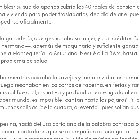
ibles: su sueldo apenas cubría los 40 reales de pensión d
 una vivienda para poder trasladarlos, decidió dejar el pu
spedirse oficialmente.
 la ganadería, que gestionaba su mujer, y con créditos “a
u hermano—, además de maquinaria y suficiente ganado
che a Mantequería La Asturiana, Nestlé o La RAM, hasta 
problema de salud.
aba mientras cuidaba las ovejas y memorizaba los romanc
luego resonaban en los corros de taberna, en ferias y r
usical fue oral, instintiva y profundamente ligada al e
ber mundo, es imposible; cantan hasta los pájaros”. Y l
muchas salidas “de la cuadra, al evento”, pues solían bu
mpesina, nació del uso cotidiano de la palabra cantada c
los pocos cantadores que se acompañan de una gaita —eje
nsa
— y que reconoce que “su vida sin música no tendrí