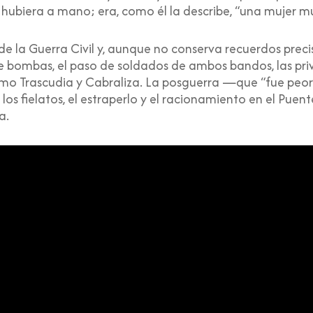
hubiera a mano; era, como él la describe, “una mujer mu
 de la Guerra Civil y, aunque no conserva recuerdos preci
tre bombas, el paso de soldados de ambos bandos, las pr
como Trascudia y Cabraliza. La posguerra —que “fue pe
, los fielatos, el estraperlo y el racionamiento en el Puent
a.