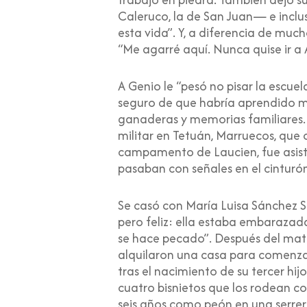
Caleruco, la de San Juan— e inclus
esta vida”. Y, a diferencia de mu
“Me agarré aquí. Nunca quise ir a 
A Genio le “pesó no pisar la escu
seguro de que habría aprendido m
ganaderas y memorias familiares. Ap
militar en Tetuán, Marruecos, que
campamento de Laucien, fue asist
pasaban con señales en el cinturón
Se casó con María Luisa Sánchez Sán
pero feliz: ella estaba embarazada
se hace pecado”. Después del matr
alquilaron una casa para comenzar
tras el nacimiento de su tercer hijo
cuatro bisnietos que los rodean c
seis años como peón en una serrerí