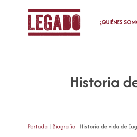
Skip
to
main
¿QUIÉNES SOM
content
Historia d
Portada
|
Biografía
|
Historia de vida de Eu