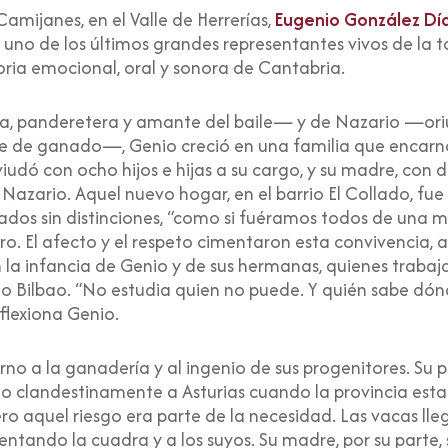
mijanes, en el Valle de Herrerías,
Eugenio González Dí
uno de los últimos grandes representantes vivos de la
ria emocional, oral y sonora de Cantabria.
va, panderetera y amante del baile— y de Nazario —or
e de ganado—, Genio creció en una familia que encarnó
iudó con ocho hijos e hijas a su cargo, y su madre, con do
Nazario. Aquel nuevo hogar, en el barrio El Collado, fu
 criados sin distinciones, “como si fuéramos todos de una
ero. El afecto y el respeto cimentaron esta convivencia, a
a infancia de Genio y de sus hermanas, quienes trabaja
o Bilbao. “No estudia quien no puede. Y quién sabe dónd
eflexiona Genio.
rno a la ganadería y al ingenio de sus progenitores. S
do clandestinamente a Asturias cuando la provincia estaba
pero aquel riesgo era parte de la necesidad. Las vacas ll
mentando la cuadra y a los suyos. Su madre, por su parte,