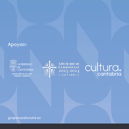
Apoyan:
gruposocialunate.es