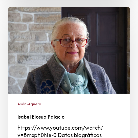
Isabel
Elosua
Palacio
Asón-Agüera
Isabel Elosua Palacio
https://www.youtube.com/watch?
v=BmxpH0hIe-0 Datos biográficos