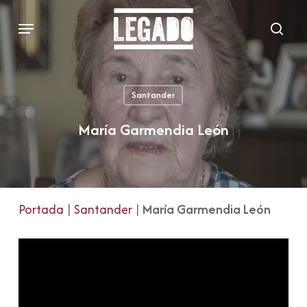
Skip
Menu
to
sear
main
content
Santander
María Garmendia León
Portada
|
Santander
|
María Garmendia León