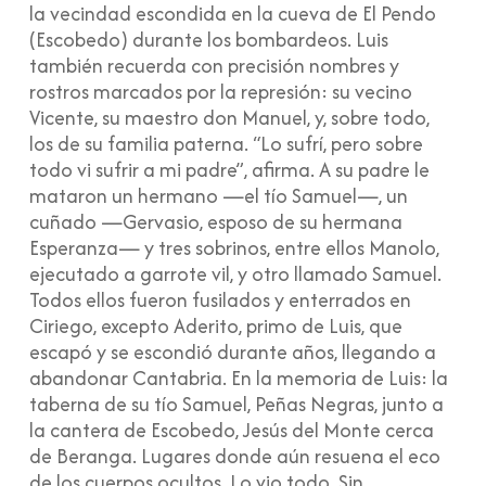
la vecindad escondida en la cueva de El Pendo
(Escobedo) durante los bombardeos. Luis
también recuerda con precisión nombres y
rostros marcados por la represión: su vecino
Vicente, su maestro don Manuel, y, sobre todo,
los de su familia paterna. “Lo sufrí, pero sobre
todo vi sufrir a mi padre”, afirma. A su padre le
mataron un hermano —el tío Samuel—, un
cuñado —Gervasio, esposo de su hermana
Esperanza— y tres sobrinos, entre ellos Manolo,
ejecutado a garrote vil, y otro llamado Samuel.
Todos ellos fueron fusilados y enterrados en
Ciriego, excepto Aderito, primo de Luis, que
escapó y se escondió durante años, llegando a
abandonar Cantabria. En la memoria de Luis: la
taberna de su tío Samuel, Peñas Negras, junto a
la cantera de Escobedo, Jesús del Monte cerca
de Beranga. Lugares donde aún resuena el eco
de los cuerpos ocultos. Lo vio todo. Sin