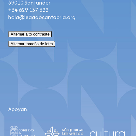
39010 Santander
+34 629 137 322
hola@legadocantabria.org
Alternar alto contraste
Alternar tamaño de letra
Apoyan: