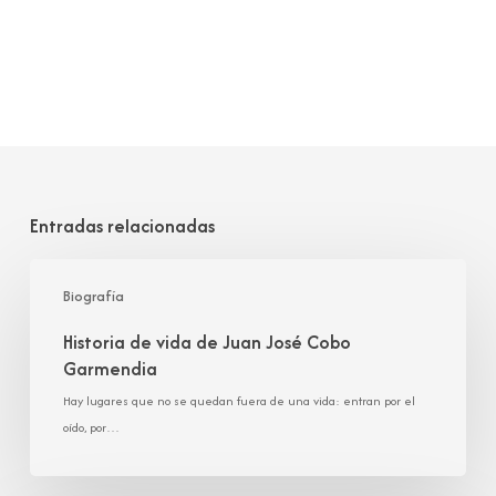
Entradas relacionadas
Historia
de
Biografía
vida
Historia de vida de Juan José Cobo
de
Garmendia
Juan
José
Hay lugares que no se quedan fuera de una vida: entran por el
Cobo
oído, por…
Garmendia