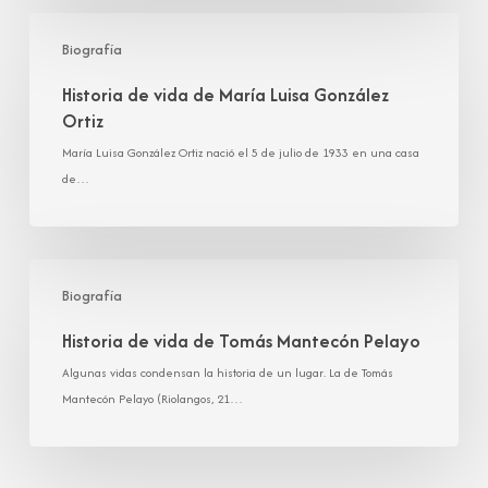
Historia
de
Biografía
vida
Historia de vida de María Luisa González
de
Ortiz
María
Luisa
María Luisa González Ortiz nació el 5 de julio de 1933 en una casa
González
de…
Ortiz
Historia
de
Biografía
vida
Historia de vida de Tomás Mantecón Pelayo
de
Tomás
Algunas vidas condensan la historia de un lugar. La de Tomás
Mantecón
Mantecón Pelayo (Riolangos, 21…
Pelayo