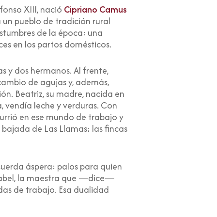
fonso XIII, nació
Cipriano Camus
un pueblo de tradición rural
stumbres de la época: una
ces en los partos domésticos.
s y dos hermanos. Al frente,
 cambio de agujas y, además,
ón. Beatriz, su madre, nacida en
, vendía leche y verduras. Con
currió en ese mundo de trabajo y
a bajada de Las Llamas; las fincas
cuerda áspera: palos para quien
 Isabel, la maestra que —dice—
das de trabajo. Esa dualidad