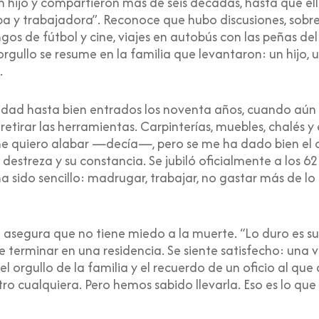
 hijo y compartieron más de seis décadas, hasta que ella
 y trabajadora”. Reconoce que hubo discusiones, sobre
os de fútbol y cine, viajes en autobús con las peñas del 
rgullo se resume en la familia que levantaron: un hijo, u
.
entidad hasta bien entrados los noventa años, cuando a
ó retirar las herramientas. Carpinterías, muebles, chalés
e quiero alabar —decía—, pero se me ha dado bien el ofi
estreza y su constancia. Se jubiló oficialmente a los 6
 sido sencillo: madrugar, trabajar, no gastar más de lo 
 asegura que no tiene miedo a la muerte. “Lo duro es suf
de terminar en una residencia. Se siente satisfecho: una v
 el orgullo de la familia y el recuerdo de un oficio al qu
ro cualquiera. Pero hemos sabido llevarla. Eso es lo que