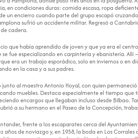
 llevó a Pamplona, donde pasó tres años en la posguerra. A
ia, en condiciones duras: comida escasa, ropa deficien
o de un encierro cuando parte del grupo escapó cruzand
mplona sufrió un accidente militar. Regresó a Cantabria
 de cadera.
cio que había aprendido de joven y que ya era el centr
 se fue especializando en carpintería y ebanistería. A
que era un trabajo esporádico, solo en inviernos o en d
ndo en la casa y a sus padres.
só junto al maestro Antonio Hoyal, con quien permanec
ricando muebles. Destaca especialmente el tiempo que t
steciendo encargos que llegaban incluso desde Bilbao. Ta
cubrió a su hermano en el Paseo de la Concepción, trab
tander, frente a los escaparates cerca del Ayuntamiento
ez años de noviazgo y, en 1958, la boda en Los Corrales d