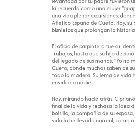
levantada por su padre tuvieron un
la recuerda como una mujer “guapa
una vida plena: excursiones, doming
Atlético España de Cueto. Hoy, su o
bisnietos que prolongan la historia
El oficio de carpintero fue su id
trabajos, hasta que su hijo decidi
del legado de sus manos. “Yo no m
Cueto, donde muchos saben de su d
todo la madera. Su lema de vida ha
envidiar a nadie.
Hoy, mirando hacia atrás, Cipriano
final de la vida y rechaza la idea 
bolsillo, la compañía de su esposa,
vida la he llevado normal, como ot