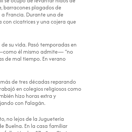
llí se ocupó de levantar nidos de
te, barracones plagados de
o a Francia. Durante una de
 con cicatrices y una cojera que
o de su vida. Pasó temporadas en
llí —como él mismo admite— “no
ías de mal tiempo. En verano
ió más de tres décadas reparando
rabajó en colegios religiosos como
mbién hizo horas extra y
ajando con Falagán.
, no lejos de la Juguetería
e Buelna. En la casa familiar