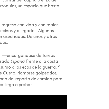
marroquíes, un espacio que hasta
e regresó con vida y con malas
vecinos y allegados. Algunos
 asesinados. De unos y otros
dos.
er —encargándose de tareas
razado
España
frente a la costa
 sumó a los ecos de la guerra. Y
 de Cueto. Hombres golpeados,
moria del reparto de comida para
a llegó a probar.