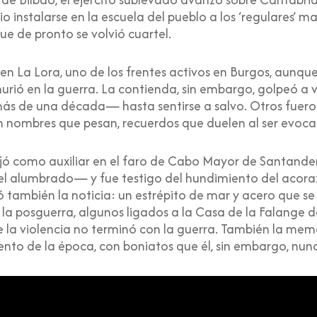
o instalarse en la escuela del pueblo a los ‘regulares’ 
ue de pronto se volvió cuartel.
n La Lora, uno de los frentes activos en Burgos, aunqu
murió en la guerra. La contienda, sin embargo, golpeó a 
ás de una década— hasta sentirse a salvo. Otros fueron
n nombres que pesan, recuerdos que duelen al ser evoca
ó como auxiliar en el faro de Cabo Mayor de Santand
a el alumbrado— y fue testigo del hundimiento del aco
ó también la noticia: un estrépito de mar y acero que se
e la posguerra, algunos ligados a la Casa de la Falange
e la violencia no terminó con la guerra. También la me
nto de la época, con boniatos que él, sin embargo, nunc