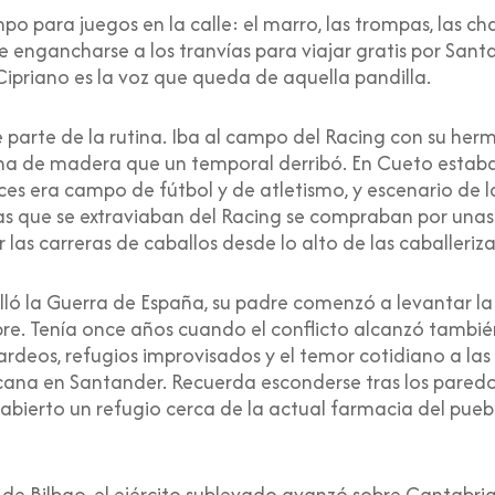
o para juegos en la calle: el marro, las trompas, las cha
 engancharse a los tranvías para viajar gratis por Santan
y Cipriano es la voz que queda de aquella pandilla.
e parte de la rutina. Iba al campo del Racing con su her
na de madera que un temporal derribó. En Cueto estaba
es era campo de fútbol y de atletismo, y escenario de l
y las que se extraviaban del Racing se compraban por una
 las carreras de caballos desde lo alto de las caballeriza
lló la Guerra de España, su padre comenzó a levantar la
re. Tenía once años cuando el conflicto alcanzó también
rdeos, refugios improvisados y el temor cotidiano a las
icana en Santander. Recuerda esconderse tras los pared
abierto un refugio cerca de la actual farmacia del puebl
a de Bilbao, el ejército sublevado avanzó sobre Cantabri