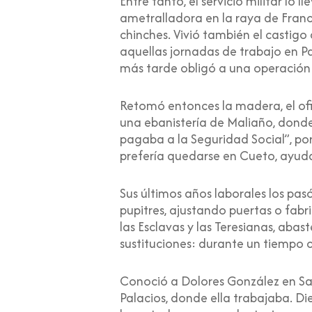
Entre tanto, el servicio militar lo
ametralladora en la raya de Franc
chinches. Vivió también el castig
aquellas jornadas de trabajo en Pa
más tarde obligó a una operación
Retomó entonces la madera, el ofi
una ebanistería de Maliaño, donde
pagaba a la Seguridad Social”, por
prefería quedarse en Cueto, ayuda
Sus últimos años laborales los pa
pupitres, ajustando puertas o fab
las Esclavas y las Teresianas, aba
sustituciones: durante un tiempo 
Conoció a Dolores González en San
Palacios, donde ella trabajaba. Di