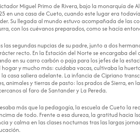
ctador Miguel Primo de Rivera, bajo la monarquía de Al
5 en una casa de Cueto, cuando este lugar era todavía 
der. Su llegada al mundo estuvo acompañada de las co
burra, con los cuévanos preparados, como se hacía enton
s las segundas nupcias de su padre, junto a dos hermana
ácter recto. En la Estación del Norte se encargaba del
do en su carro carbón o paja para los jefes de la estaci
l hogar y mucho más: cuidaba vacas, cultivaba la huerta
la casa saliera adelante. La infancia de Cipriano trans
s, animales y tierras de pasto: los prados de Sierra, en l
 cercanos al faro de Santander y La Pereda.
 pesaba más que la pedagogía, la escuela de Cueto la re
r encima de todo. Frente a esa dureza, la gratitud hacia
ia y calma en las clases nocturnas tras las largas jorna
ucación.