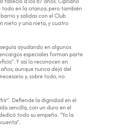
 falleció a los 87 años. Cipriano
 todo en la crianza, pero también
barrio y salidas con el Club
n nieto y una nieta, y cuatro
ún seguía ayudando en algunos
 y encargos especiales forman parte
cio”. Y así lo reconocen en
2 años, aunque nunca dejó del
necesario y, sobre todo, no
rir”. Defiende la dignidad en el
ida sencilla, con un duro en el
e dedicó todo su empeño. “Yo la
 cuenta”.