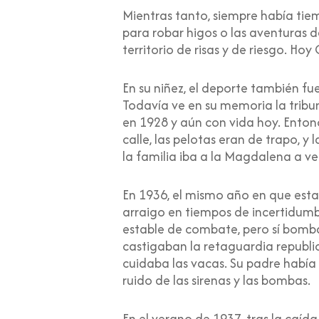
Mientras tanto, siempre había tiemp
para robar higos o las aventuras de
territorio de risas y de riesgo. Ho
En su niñez, el deporte también fu
Todavía ve en su memoria la tribu
en 1928 y aún con vida hoy. Entonc
calle, las pelotas eran de trapo, 
la familia iba a la Magdalena a ver
En 1936, el mismo año en que esta
arraigo en tiempos de incertidumb
estable de combate, pero sí bomba
castigaban la retaguardia republ
cuidaba las vacas. Su padre había 
ruido de las sirenas y las bombas.
En el verano de 1937, tras la caíd