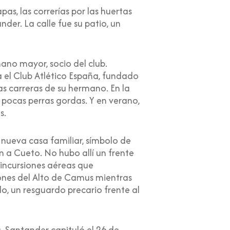
pas, las correrías por las huertas
der. La calle fue su patio, un
mano mayor, socio del club.
 el Club Atlético España, fundado
as carreras de su hermano. En la
s pocas perras gordas. Y en verano,
s.
 nueva casa familiar, símbolo de
 a Cueto. No hubo allí un frente
 incursiones aéreas que
ones del Alto de Camus mientras
o, un resguardo precario frente al
a. Santander capituló el 26 de