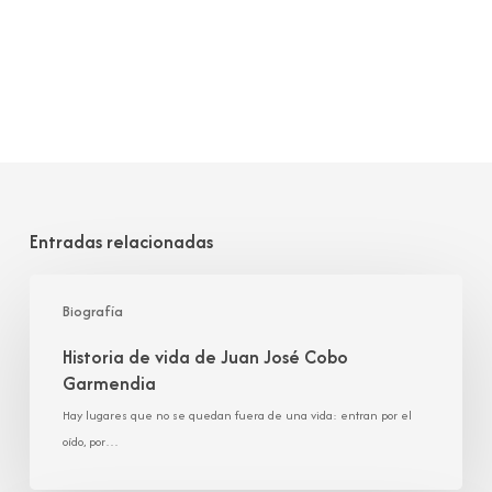
Entradas relacionadas
Historia
de
Biografía
vida
Historia de vida de Juan José Cobo
de
Garmendia
Juan
José
Hay lugares que no se quedan fuera de una vida: entran por el
Cobo
oído, por…
Garmendia