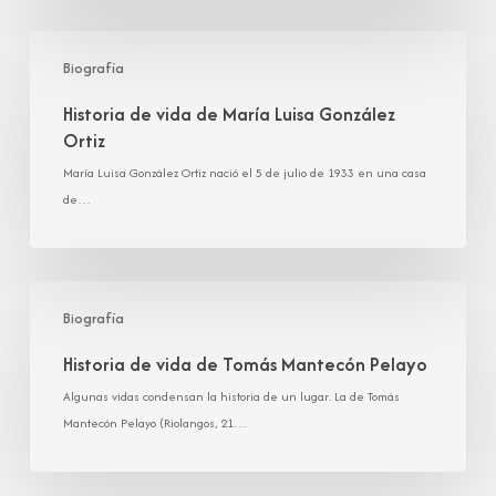
Historia
de
Biografía
vida
Historia de vida de María Luisa González
de
Ortiz
María
Luisa
María Luisa González Ortiz nació el 5 de julio de 1933 en una casa
González
de…
Ortiz
Historia
de
Biografía
vida
Historia de vida de Tomás Mantecón Pelayo
de
Tomás
Algunas vidas condensan la historia de un lugar. La de Tomás
Mantecón
Mantecón Pelayo (Riolangos, 21…
Pelayo