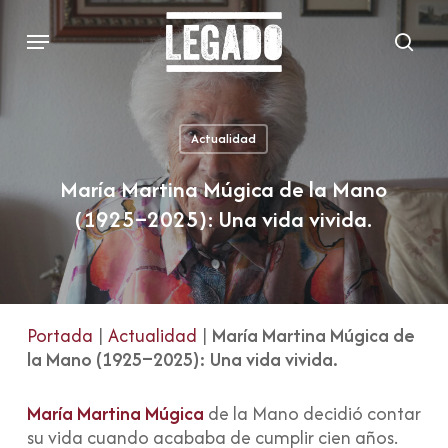
Skip
Menu
to
sear
main
content
Actualidad
María Martina Múgica de la Mano
(1925–2025): Una vida vivida.
Portada
|
Actualidad
|
María Martina Múgica de
la Mano (1925–2025): Una vida vivida.
María Martina Múgica
de la Mano decidió contar
su vida cuando acababa de cumplir cien años.