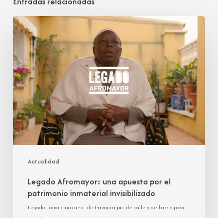
Entradas relacionadas
Legado
Afromayor:
una
apuesta
por
el
patrimonio
inmaterial
invisibilizado
Actualidad
Legado Afromayor: una apuesta por el
patrimonio inmaterial invisibilizado
Legado suma cinco años de trabajo a pie de calle y de barrio para