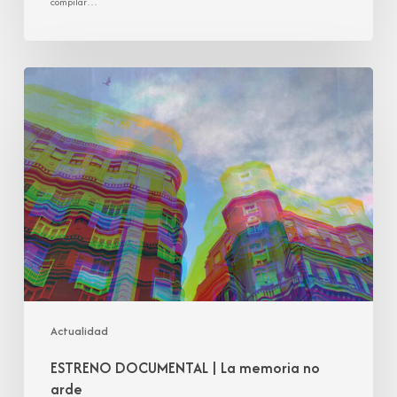
compilar…
ESTRENO
DOCUMENTAL
|
La
memoria
no
arde
Actualidad
ESTRENO DOCUMENTAL | La memoria no
arde