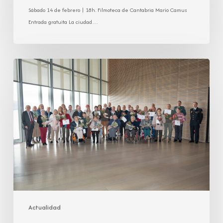
Sábado 14 de febrero | 18h. Filmoteca de Cantabria Mario Camus
Entrada gratuita La ciudad…
Cuando
la
memoria
se
escucha:
Acto
homenaje
Legado
Cantabria
2025
Actualidad