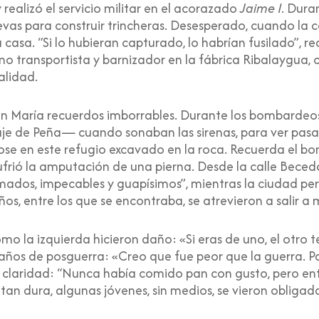
 realizó el servicio militar en el acorazado
Jaime I
. Dura
levas para construir trincheras. Desesperado, cuando la
a casa. “Si lo hubieran capturado, lo habrían fusilado”, 
mo transportista y barnizador en la fábrica Ribalaygua,
alidad.
en María recuerdos imborrables. Durante los bombardeos
saje de Peña— cuando sonaban las sirenas, para ver pasa
ose en este refugio excavado en la roca. Recuerda el b
frió la amputación de una pierna. Desde la calle Becedo 
ados, impecables y guapísimos”, mientras la ciudad pe
s, entre los que se encontraba, se atrevieron a salir a m
 la izquierda hicieron daño: «Si eras de uno, el otro te i
años de posguerra: «Creo que fue peor que la guerra.
 claridad: “Nunca había comido pan con gusto, pero e
 dura, algunas jóvenes, sin medios, se vieron obligadas