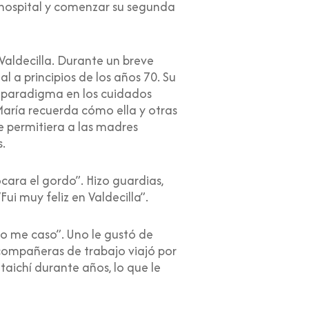
l hospital y comenzar su segunda
Valdecilla. Durante un breve
l a principios de los años 70. Su
de paradigma en los cuidados
. María recuerda cómo ella y otras
e permitiera a las madres
s.
ocara el gordo”. Hizo guardias,
ui muy feliz en Valdecilla”.
o me caso”. Uno le gustó de
s compañeras de trabajo viajó por
taichí durante años, lo que le