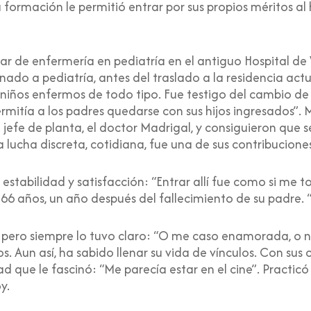
 formación le permitió entrar por sus propios méritos a
ar de enfermería en pediatría en el antiguo Hospital de 
ado a pediatría, antes del traslado a la residencia actua
 a niños enfermos de todo tipo. Fue testigo del cambio 
 permitía a los padres quedarse con sus hijos ingresados”
jefe de planta, el doctor Madrigal, y consiguieron que s
 lucha discreta, cotidiana, fue una de sus contribucione
estabilidad y satisfacción: “Entrar allí fue como si me t
s 66 años, un año después del fallecimiento de su padre. “F
 pero siempre lo tuvo claro: “O me caso enamorada, o n
os. Aun así, ha sabido llenar su vida de vínculos. Con su
 que le fascinó: “Me parecía estar en el cine”. Practicó 
y.