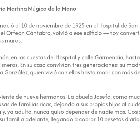
ría Martina Múgica de la Mano
nació el 10 de noviembre de 1925 en el Hospital de San
el Orfeón Cántabro, volvió a ese edificio —hoy convert
us muros.
imón, en las cuestas del Hospital y calle Garmendia, hast
 Cisneros. En su casa convivían tres generaciones: su mad
 González, quien vivió con ellos hasta morir con más de
viviente de nueve hermanos. La abuela Josefa, como muc
as de familias ricas, dejando a sus propios hijos al cu
, ya adulta, nunca quiso depender de nadie más. Cosía e
su familia adelante, llegando a cobrar 10 pesetas diari