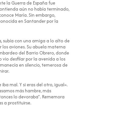
nte la Guerra de España fue
 contienda aún no había terminado,
reconoce María. Sin embargo,
 conocida en Santander por la
, subía con una amiga a lo alto de
r los aviones. Su abuela materna
ombardeo del Barrio Obrero, donde
vio desfilar por la avenida a los
rmanecía en silencio, temerosa de
irar.
ba mal. Y si eras del otro, igual».
 Pasamos más hambre, más
ntonces lo devoraba”. Rememora
 a prostituirse.