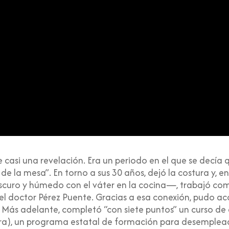
 casi una revelación. Era un periodo en el que se decía 
 de la mesa”. En torno a sus 30 años, dejó la costura y,
scuro y húmedo con el váter en la cocina—, trabajó como
l doctor Pérez Puente. Gracias a esa conexión, pudo acc
 Más adelante, completó “con siete puntos” un curso de a
a), un programa estatal de formación para desempleado