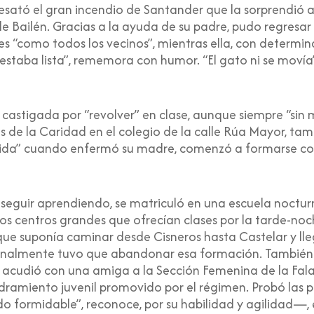
esató el gran incendio de Santander que la sorprendió a
le Bailén. Gracias a la ayuda de su padre, pudo regresar
s “como todos los vecinos”, mientras ella, con determin
estaba lista”, rememora con humor. “El gato ni se movía”
s castigada por “revolver” en clase, aunque siempre “sin
 de la Caridad en el colegio de la calle Rúa Mayor, tam
a vida” cuando enfermó su madre, comenzó a formarse co
 seguir aprendiendo, se matriculó en una escuela noctur
os centros grandes que ofrecían clases por la tarde-no
que suponía caminar desde Cisneros hasta Castelar y lle
e finalmente tuvo que abandonar esa formación. También 
 acudió con una amiga a la Sección Femenina de la Falan
adramiento juvenil promovido por el régimen. Probó las 
ormidable”, reconoce, por su habilidad y agilidad—, e i