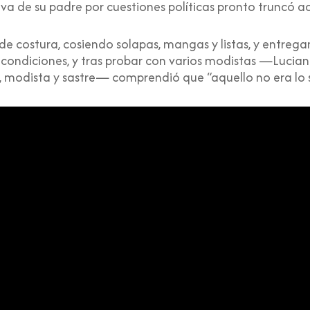
a de su padre por cuestiones políticas pronto truncó aqu
e costura, cosiendo solapas, mangas y listas, y entreg
as condiciones, y tras probar con varios modistas —Lucian
d, modista y sastre— comprendió que “aquello no era lo 