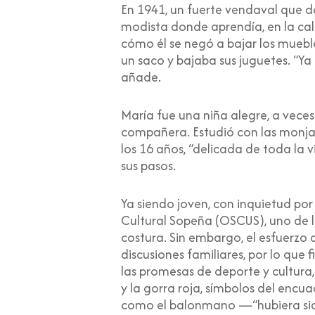
En 1941, un fuerte vendaval que d
modista donde aprendía, en la cal
cómo él se negó a bajar los mueble
un saco y bajaba sus juguetes. “Ya 
añade.
María fue una niña alegre, a vece
compañera. Estudió con las monjas
los 16 años, “delicada de toda l
sus pasos.
Ya siendo joven, con inquietud por
Cultural Sopeña (OSCUS), uno de l
costura. Sin embargo, el esfuerzo 
discusiones familiares, por lo qu
las promesas de deporte y cultura,
y la gorra roja, símbolos del encu
como el balonmano —“hubiera sido f