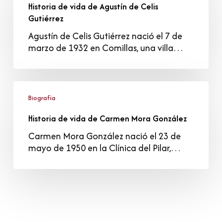
Historia de vida de Agustín de Celis
de
Gutiérrez
Agustín
de
Agustín de Celis Gutiérrez nació el 7 de
Celis
marzo de 1932 en Comillas, una villa…
Gutiérrez
Historia
de
Biografía
vida
Historia de vida de Carmen Mora González
de
Carmen
Carmen Mora González nació el 23 de
Mora
mayo de 1950 en la Clínica del Pilar,…
González