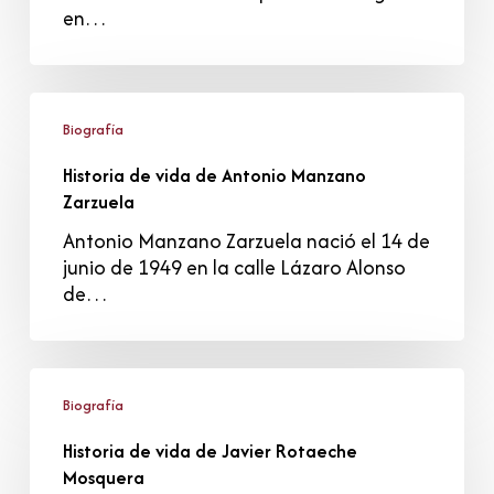
Pascual
en…
Historia
de
Biografía
vida
Historia de vida de Antonio Manzano
de
Zarzuela
Antonio
Manzano
Antonio Manzano Zarzuela nació el 14 de
Zarzuela
junio de 1949 en la calle Lázaro Alonso
de…
Historia
de
Biografía
vida
Historia de vida de Javier Rotaeche
de
Mosquera
Javier