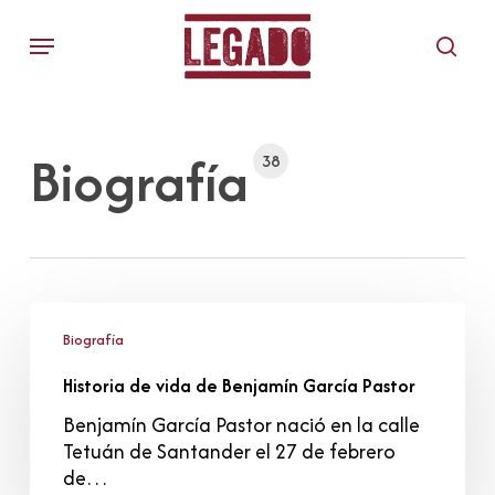
Skip
Menu
to
sear
main
content
Biografía
38
Historia
de
Biografía
vida
Historia de vida de Benjamín García Pastor
de
Benjamín
Benjamín García Pastor nació en la calle
García
Tetuán de Santander el 27 de febrero
Pastor
de…