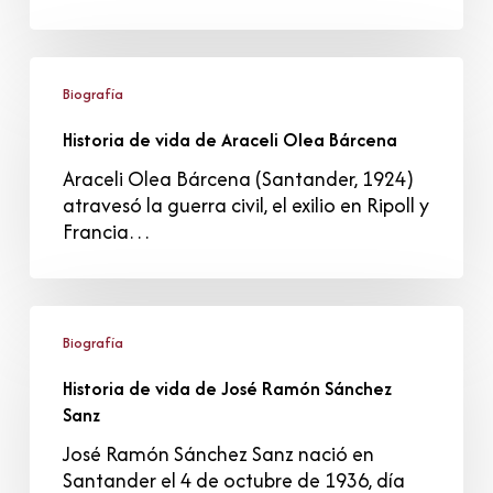
Historia
de
Biografía
vida
Historia de vida de Araceli Olea Bárcena
de
Araceli
Araceli Olea Bárcena (Santander, 1924)
Olea
atravesó la guerra civil, el exilio en Ripoll y
Bárcena
Francia…
Historia
de
Biografía
vida
Historia de vida de José Ramón Sánchez
de
Sanz
José
Ramón
José Ramón Sánchez Sanz nació en
Sánchez
Santander el 4 de octubre de 1936, día