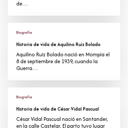
Sanz
de…
Historia
de
Biografía
vida
Historia de vida de Aquilino Ruiz Bolado
de
Aquilino
Aquilino Ruiz Bolado nació en Mompía el
Ruiz
8 de septiembre de 1939, cuando la
Bolado
Guerra…
Historia
de
Biografía
vida
Historia de vida de César Vidal Pascual
de
César
César Vidal Pascual nació en Santander,
Vidal
en la calle Castelar. El parto tuvo lugar