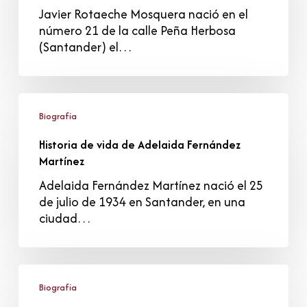
Rotaeche
Javier Rotaeche Mosquera nació en el
Mosquera
número 21 de la calle Peña Herbosa
(Santander) el…
Historia
de
Biografía
vida
Historia de vida de Adelaida Fernández
de
Martínez
Adelaida
Fernández
Adelaida Fernández Martínez nació el 25
Martínez
de julio de 1934 en Santander, en una
ciudad…
Historia
de
Biografía
vida