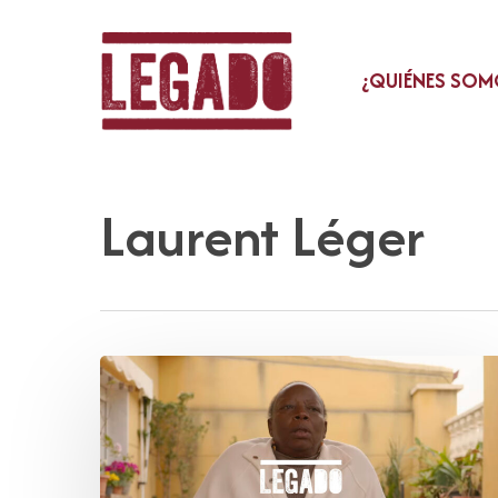
Skip
to
main
¿QUIÉNES SOM
content
Laurent Léger
Legado
Afromayor:
una
apuesta
por