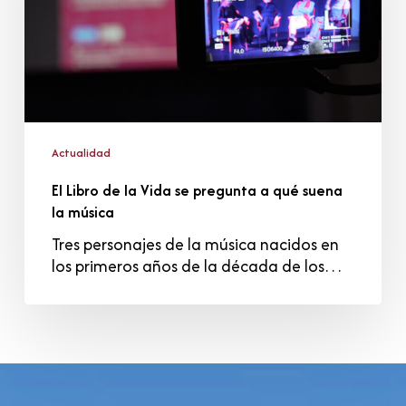
se
pregunta
a
qué
suena
la
música
Actualidad
El Libro de la Vida se pregunta a qué suena
la música
Tres personajes de la música nacidos en
los primeros años de la década de los…