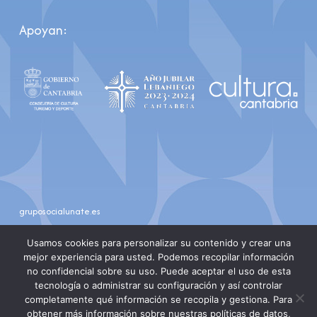
Apoyan:
gruposocialunate.es
youtube
instagram
Usamos cookies para personalizar su contenido y crear una
mejor experiencia para usted. Podemos recopilar información
no confidencial sobre su uso. Puede aceptar el uso de esta
tecnología o administrar su configuración y así controlar
completamente qué información se recopila y gestiona. Para
obtener más información sobre nuestras políticas de datos,