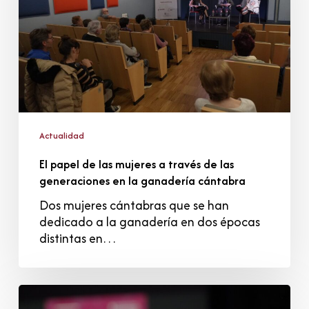
mujeres
a
través
de
las
generaciones
en
la
ganadería
Actualidad
cántabra
El papel de las mujeres a través de las
generaciones en la ganadería cántabra
Dos mujeres cántabras que se han
dedicado a la ganadería en dos épocas
distintas en…
El
Libro