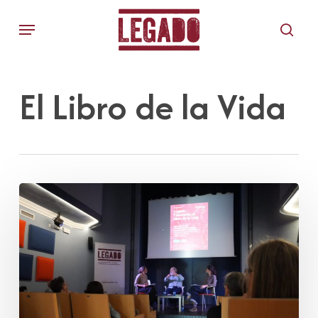
Skip
Menu
to
sear
main
content
El Libro de la Vida
El
Legado
de
la
educación
transformadora
pasa
de