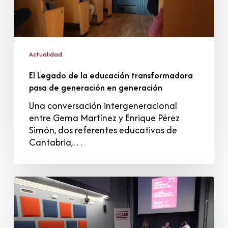
generación
en
generación
Actualidad
El Legado de la educación transformadora
pasa de generación en generación
Una conversación intergeneracional
entre Gema Martínez y Enrique Pérez
Simón, dos referentes educativos de
Cantabria,…
El
papel
de
las