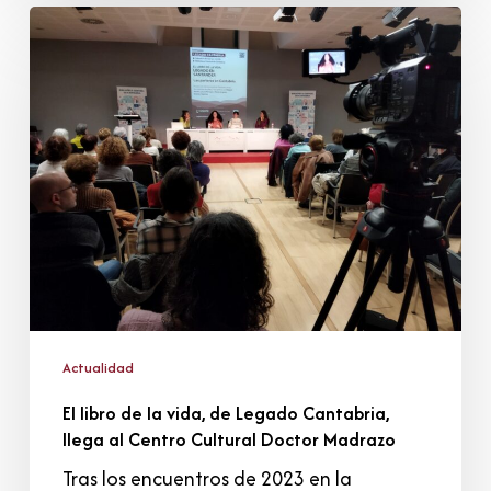
El
libro
de
la
vida,
de
Legado
Cantabria,
llega
al
Centro
Cultural
Doctor
Madrazo
Actualidad
El libro de la vida, de Legado Cantabria,
llega al Centro Cultural Doctor Madrazo
Tras los encuentros de 2023 en la