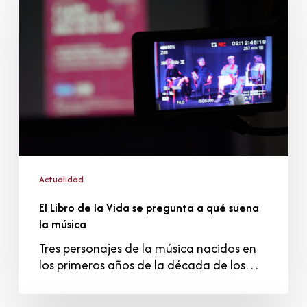
de
la
Vida
se
pregunta
a
qué
suena
la
música
Actualidad
El Libro de la Vida se pregunta a qué suena
la música
Tres personajes de la música nacidos en
los primeros años de la década de los…